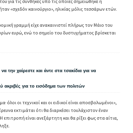
υ για τις συνθήκες υπό τις οποίες σημειώθηκε η
ήταν «σχεδόν καινούργιο», ηλικίας μόλις τεσσάρων ετών.
ρομική γραμμή είχε ανακαινιστεί πλήρως τον Μάιο του
υρίων ευρώ, ενώ το σημείο του δυστυχήματος βρίσκεται
να την χαίρεστε και άντε στα τσακίδια για να
λύ ακριβές για το εισόδημα των πολιτών
· όλοι οι τεχνικοί και οι ειδικοί είναι αποσβολωμένοι»,
έρευνα εκτιμάται ότι θα διαρκέσει τουλάχιστον έναν
 επιτροπή είναι ανεξάρτητη και θα ρίξει φως στα αίτια,
ληξε.