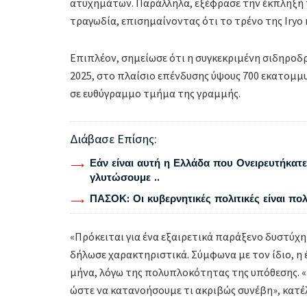
ατυχημάτων. Παράλληλα, εξέφρασε την έκπληξή το
τραγωδία, επισημαίνοντας ότι το τρένο της Iryo 
Επιπλέον, σημείωσε ότι η συγκεκριμένη σιδηροδ
2025, στο πλαίσιο επένδυσης ύψους 700 εκατομμ
σε ευθύγραμμο τμήμα της γραμμής.
Διάβασε Επίσης:
Εάν είναι αυτή η Ελλάδα που Ονειρευτήκατε 
γλυτώσουμε ..
ΠΑΣΟΚ: Οι κυβερνητικές πολιτικές είναι πο
«Πρόκειται για ένα εξαιρετικά παράξενο δυστύχημα
δήλωσε χαρακτηριστικά. Σύμφωνα με τον ίδιο, η 
μήνα, λόγω της πολυπλοκότητας της υπόθεσης. «Η
ώστε να κατανοήσουμε τι ακριβώς συνέβη», κατέ