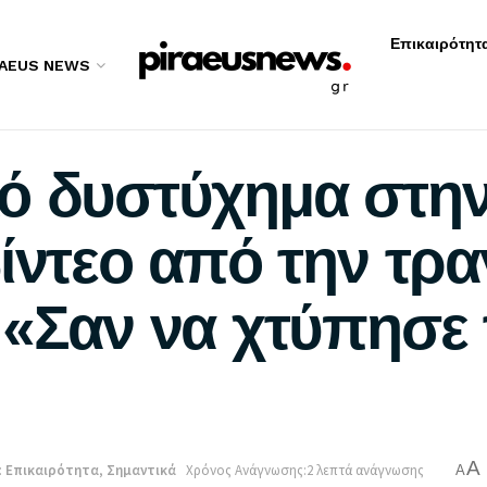
Επικαιρότητ
RAEUS NEWS
ό δυστύχημα στην
ίντεο από την τρα
 «Σαν να χτύπησε 
A
:
Επικαιρότητα
,
Σημαντικά
Χρόνος Ανάγνωσης:2 λεπτά ανάγνωσης
A