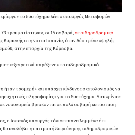
 περίεργο» το δυστύχημα λέει ο υπουργός Μεταφορών
 73 τραυματίστηκαν, οι 15 σοβαρά,
σε σιδηροδρομικό
 Κυριακής στη νότια Ισπανία, όταν δύο τρένα υψηλής
μούθ, στην επαρχία της Κόρδοβα.
ισε «εξαιρετικά παράξενο» το σιδηροδρομικό
η ήταν τρομερή» και υπάρχει κίνδυνος ο απολογισμός να
ανησυχητικές πληροφορίες» για το δυστύχημα. Διευκρίνισε
 σε νοσοκομεία βρίσκονται σε πολύ σοβαρή κατάσταση.
ς, ο Ισπανός υπουργός τόνισε επανειλημμένα ότι
ς θα αναλάβει η επιτροπή διερεύνησης σιδηροδρομικών