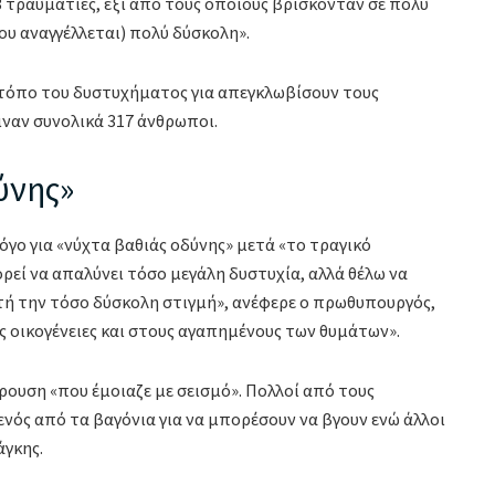
 τραυματίες, έξι από τους οποίους βρίσκονταν σε πολύ
ου αναγγέλλεται) πολύ δύσκολη».
 τόπο του δυστυχήματος για απεγκλωβίσουν τους
ιναν συνολικά 317 άνθρωποι.
ύνης»
γο για «νύχτα βαθιάς οδύνης» μετά «το τραγικό
ρεί να απαλύνει τόσο μεγάλη δυστυχία, αλλά θέλω να
υτή την τόσο δύσκολη στιγμή», ανέφερε ο πρωθυπουργός,
ς οικογένειες και στους αγαπημένους των θυμάτων».
ρουση «που έμοιαζε με σεισμό». Πολλοί από τους
νός από τα βαγόνια για να μπορέσουν να βγουν ενώ άλλοι
άγκης.