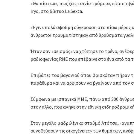
«Θα πίστευες πως ζεις ταινία τρόμου», είπε επιβ
Iryo, στο δίκτυο La Sexta.
«Έγινε πολύ σφοδρή σύγκρουση στο πίσω μέρος κ
άνθρωποι τραυματίστηκαν από θραύσματα γυαλιώ
Ήταν σαν «σεισμός» να χτύπησε το τρένο, ανέφε
ραδιοφωνίας RNE που επέβαινε στο ένα από τα 
Επιβάτες του βαγονιού όπου βρισκόταν πήραν τα
παράθυρα και να αρχίσουν να βγαίνουν από τον 
Σύμφωνα με ισπανικά ΜΜΕ, πάνω από 300 άνθρωπο
στον άλλο, που ανήκε στην εθνική σιδηροδρομική 
Στον μεγάλο μαδριλένικο σταθμό Ατότσα, «αναπτ
συνοδεύσουν τις οικογένειες» των θυμάτων, ανέφ