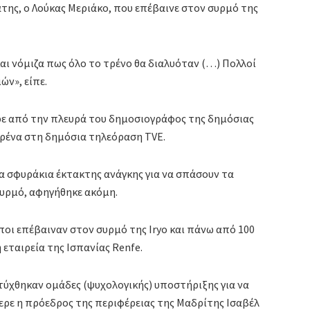
άτης, ο Λούκας Μεριάκο, που επέβαινε στον συρμό της
αι νόμιζα πως όλο το τρένο θα διαλυόταν (…) Πολλοί
ν», είπε.
ρε από την πλευρά του δημοσιογράφος της δημόσιας
τρένα στη δημόσια τηλεόραση TVE.
 σφυράκια έκτακτης ανάγκης για να σπάσουν τα
συρμό, αφηγήθηκε ακόμη.
ι επέβαιναν στον συρμό της Iryo και πάνω από 100
εταιρεία της Ισπανίας Renfe.
ύχθηκαν ομάδες (ψυχολογικής) υποστήριξης για να
ερε η πρόεδρος της περιφέρειας της Μαδρίτης Ισαβέλ