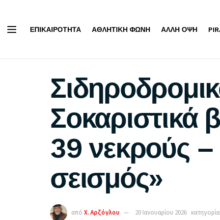
ΕΠΙΚΑΙΡΌΤΗΤΑ
ΑΘΛΗΤΙΚΉ ΦΩΝΉ
ΆΛΛΗ ΌΨΗ
PI
Σιδηροδρομικ
Σοκαριστικά β
39 νεκρούς –
σεισμός»
από
Χ. Αρζόγλου
20 Ιανουαρίου 2026
κατηγορία