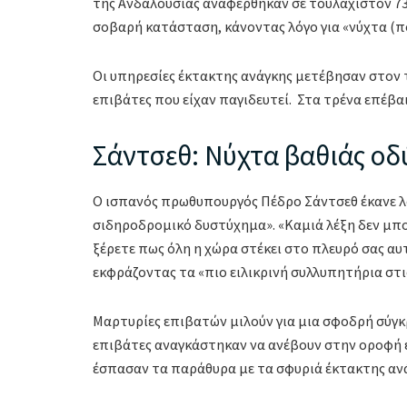
της Ανδαλουσίας αναφέρθηκαν σε τουλάχιστον 73
σοβαρή κατάσταση, κάνοντας λόγο για «νύχτα (π
Οι υπηρεσίες έκτακτης ανάγκης μετέβησαν στον
επιβάτες που είχαν παγιδευτεί. Στα τρένα επέβα
Σάντσεθ: Νύχτα βαθιάς οδ
Ο ισπανός πρωθυπουργός Πέδρο Σάντσεθ έκανε λό
σιδηροδρομικό δυστύχημα». «Καμιά λέξη δεν μπο
ξέρετε πως όλη η χώρα στέκει στο πλευρό σας α
εκφράζοντας τα «πιο ειλικρινή συλλυπητήρια στι
Μαρτυρίες επιβατών μιλούν για μια σφοδρή σύγκ
επιβάτες αναγκάστηκαν να ανέβουν στην οροφή ε
έσπασαν τα παράθυρα με τα σφυριά έκτακτης αν