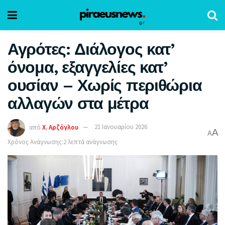
Αγρότες: Διάλογος κατ’
όνομα, εξαγγελίες κατ’
ουσίαν – Χωρίς περιθώρια
αλλαγών στα μέτρα
από
Χ. Αρζόγλου
21 Ιανουαρίου 2026
A
A
Χρόνος Ανάγνωσης:2 λεπτά ανάγνωσης