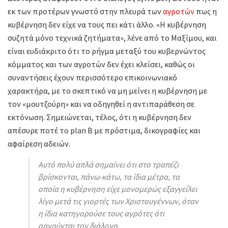
εκ των προτέρων γνωστό στην πλευρά των
αγροτών
πως η
κυβέρνηση δεν είχε να τους πει κάτι άλλο. «Η κυβέρνηση
συζητά μόνο τεχνικά ζητήματα», λένε από το Μαξίμου, και
είναι ευδιάκριτο ότι το ρήγμα μεταξύ του κυβερνώντος
κόμματος και των αγροτών δεν έχει κλείσει, καθώς οι
συναντήσεις έχουν περισσότερο επικοινωνιακό
χαρακτήρα, με το σκεπτικό να μη μείνει η κυβέρνηση με
τον «μουτζούρη» και να οδηγηθεί η αντιπαράθεση σε
εκτόνωση. Σημειώνεται, τέλος, ότι η κυβέρνηση δεν
απέσυρε ποτέ το plan B με πρόστιμα, δικογραφίες και
αφαίρεση αδειών.
Αυτό πολύ απλά σημαίνει ότι στο τραπέζι
βρίσκονται, πάνω-κάτω, τα ίδια μέτρα, τα
οποία η κυβέρνηση είχε μονομερώς εξαγγείλει
λίγο μετά τις γιορτές των Χριστουγέννων, όταν
η ίδια κατηγορούσε τους αγρότες ότι
αρνούνται τον διάλογο.