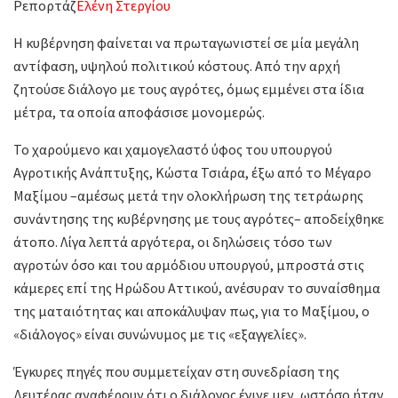
Ρεπορτάζ
Ελένη Στεργίου
Η κυβέρνηση φαίνεται να πρωταγωνιστεί σε μία μεγάλη
αντίφαση, υψηλού πολιτικού κόστους. Από την αρχή
ζητούσε διάλογο με τους αγρότες, όμως εμμένει στα ίδια
μέτρα, τα οποία αποφάσισε μονομερώς.
Το χαρούμενο και χαμογελαστό ύφος του υπουργού
Αγροτικής Ανάπτυξης, Κώστα Τσιάρα, έξω από το Μέγαρο
Μαξίμου –αμέσως μετά την ολοκλήρωση της τετράωρης
συνάντησης της κυβέρνησης με τους αγρότες– αποδείχθηκε
άτοπο. Λίγα λεπτά αργότερα, οι δηλώσεις τόσο των
αγροτών όσο και του αρμόδιου υπουργού, μπροστά στις
κάμερες επί της Ηρώδου Αττικού, ανέσυραν το συναίσθημα
της ματαιότητας και αποκάλυψαν πως, για το Μαξίμου, ο
«διάλογος» είναι συνώνυμος με τις «εξαγγελίες».
Έγκυρες πηγές που συμμετείχαν στη συνεδρίαση της
Δευτέρας αναφέρουν ότι ο διάλογος έγινε μεν, ωστόσο ήταν