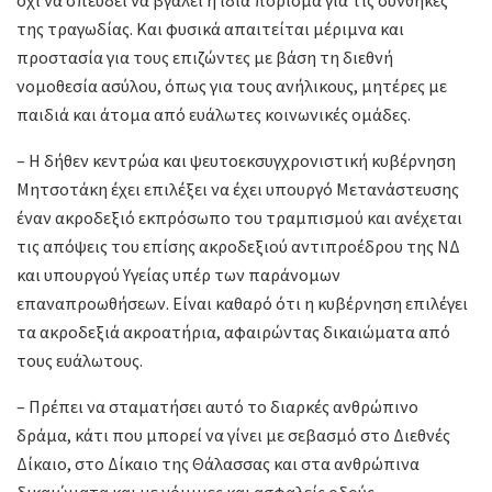
της τραγωδίας. Και φυσικά απαιτείται μέριμνα και
προστασία για τους επιζώντες με βάση τη διεθνή
νομοθεσία ασύλου, όπως για τους ανήλικους, μητέρες με
παιδιά και άτομα από ευάλωτες κοινωνικές ομάδες.
– Η δήθεν κεντρώα και ψευτοεκσυγχρονιστική κυβέρνηση
Μητσοτάκη έχει επιλέξει να έχει υπουργό Μετανάστευσης
έναν ακροδεξιό εκπρόσωπο του τραμπισμού και ανέχεται
τις απόψεις του επίσης ακροδεξιού αντιπροέδρου της ΝΔ
και υπουργού Υγείας υπέρ των παράνομων
επαναπροωθήσεων. Είναι καθαρό ότι η κυβέρνηση επιλέγει
τα ακροδεξιά ακροατήρια, αφαιρώντας δικαιώματα από
τους ευάλωτους.
– Πρέπει να σταματήσει αυτό το διαρκές ανθρώπινο
δράμα, κάτι που μπορεί να γίνει με σεβασμό στο Διεθνές
Δίκαιο, στο Δίκαιο της Θάλασσας και στα ανθρώπινα
δικαιώματα και με νόμιμες και ασφαλείς οδούς