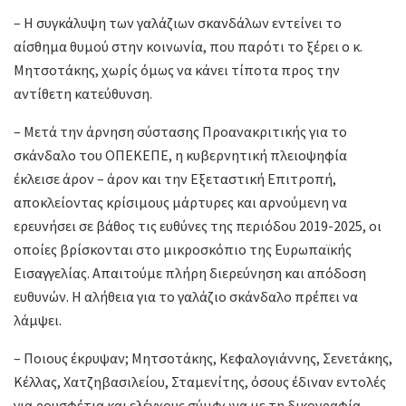
– Η συγκάλυψη των γαλάζιων σκανδάλων εντείνει το
αίσθημα θυμού στην κοινωνία, που παρότι το ξέρει ο κ.
Μητσοτάκης, χωρίς όμως να κάνει τίποτα προς την
αντίθετη κατεύθυνση.
– Μετά την άρνηση σύστασης Προανακριτικής για το
σκάνδαλο του ΟΠΕΚΕΠΕ, η κυβερνητική πλειοψηφία
έκλεισε άρον – άρον και την Εξεταστική Επιτροπή,
αποκλείοντας κρίσιμους μάρτυρες και αρνούμενη να
ερευνήσει σε βάθος τις ευθύνες της περιόδου 2019-2025, οι
οποίες βρίσκονται στο μικροσκόπιο της Ευρωπαϊκής
Εισαγγελίας. Απαιτούμε πλήρη διερεύνηση και απόδοση
ευθυνών. Η αλήθεια για το γαλάζιο σκάνδαλο πρέπει να
λάμψει.
– Ποιους έκρυψαν; Μητσοτάκης, Κεφαλογιάννης, Σενετάκης,
Κέλλας, Χατζηβασιλείου, Σταμενίτης, όσους έδιναν εντολές
για ρουσφέτια και ελέγχους σύμφωνα με τη δικογραφία.