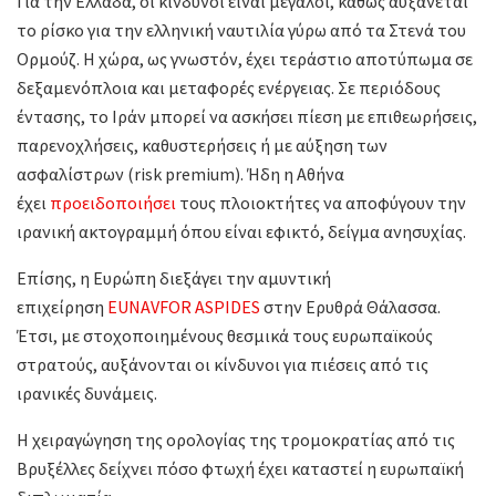
Για την Ελλάδα, οι κίνδυνοι είναι μεγάλοι, καθώς αυξάνεται
το ρίσκο για την ελληνική ναυτιλία γύρω από τα Στενά του
Ορμούζ. Η χώρα, ως γνωστόν, έχει τεράστιο αποτύπωμα σε
δεξαμενόπλοια και μεταφορές ενέργειας. Σε περιόδους
έντασης, το Ιράν μπορεί να ασκήσει πίεση με επιθεωρήσεις,
παρενοχλήσεις, καθυστερήσεις ή με αύξηση των
ασφαλίστρων (risk premium). Ήδη η Αθήνα
έχει
προειδοποιήσει
τους πλοιοκτήτες να αποφύγουν την
ιρανική ακτογραμμή όπου είναι εφικτό, δείγμα ανησυχίας.
Επίσης, η Ευρώπη διεξάγει την αμυντική
επιχείρηση
EUNAVFOR ASPIDES
στην Ερυθρά Θάλασσα.
Έτσι, με στοχοποιημένους θεσμικά τους ευρωπαϊκούς
στρατούς, αυξάνονται οι κίνδυνοι για πιέσεις από τις
ιρανικές δυνάμεις.
Η χειραγώγηση της ορολογίας της τρομοκρατίας από τις
Βρυξέλλες δείχνει πόσο φτωχή έχει καταστεί η ευρωπαϊκή