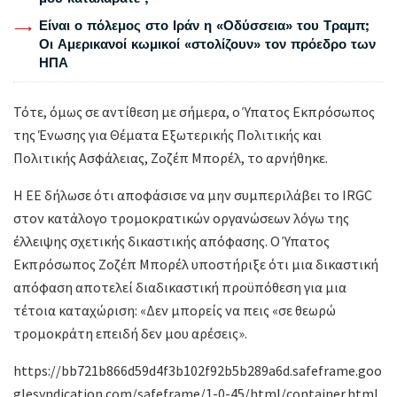
Είναι ο πόλεμος στο Ιράν η «Οδύσσεια» του Τραμπ;
Οι Αμερικανοί κωμικοί «στολίζουν» τον πρόεδρο των
ΗΠΑ
Τότε, όμως σε αντίθεση με σήμερα, ο Ύπατος Εκπρόσωπος
της Ένωσης για Θέματα Εξωτερικής Πολιτικής και
Πολιτικής Ασφάλειας, Ζοζέπ Μπορέλ, το αρνήθηκε.
Η ΕΕ δήλωσε ότι αποφάσισε να μην συμπεριλάβει το IRGC
στον κατάλογο τρομοκρατικών οργανώσεων λόγω της
έλλειψης σχετικής δικαστικής απόφασης. Ο Ύπατος
Εκπρόσωπος Ζοζέπ Μπορέλ υποστήριξε ότι μια δικαστική
απόφαση αποτελεί διαδικαστική προϋπόθεση για μια
τέτοια καταχώριση: «Δεν μπορείς να πεις «σε θεωρώ
τρομοκράτη επειδή δεν μου αρέσεις».
https://bb721b866d59d4f3b102f92b5b289a6d.safeframe.goo
glesyndication.com/safeframe/1-0-45/html/container.html