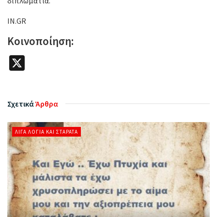
διπλωματία.
IN.GR
Κοινοποίηση:
X
Σχετικά
Άρθρα
ΛΊΓΑ ΛΌΓΙΑ ΚΑΙ ΣΤΑΡΆΤΑ