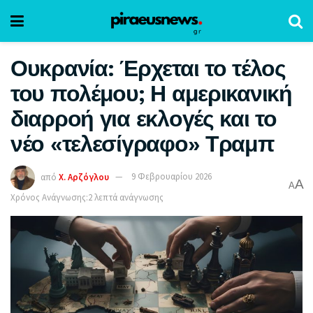
Ουκρανία: Έρχεται το τέλος
του πολέμου; Η αμερικανική
διαρροή για εκλογές και το
νέο «τελεσίγραφο» Τραμπ
από
Χ. Αρζόγλου
9 Φεβρουαρίου 2026
A
A
Χρόνος Ανάγνωσης:2 λεπτά ανάγνωσης