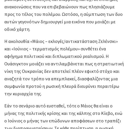
ανακοινώσεις που να επιβεβαιώνουν πως πλησιάζουμε
προς το τέλος του πολέμου. Ωστόσο, η σύμπτωση των δυο
αυτών γεγονότων δημιουργεί μια εικόνα που μοιάζει με
οδικό χάρτη.
Η ακολουθία «Μάιος – εκλογές/αντικατάσταση Ζελένσκι»
και «Ιούνιος – τερματισμός πολέμου» συνθέτει ένα
αφήγημα πολιτικού και διπλωματικού ρεαλισμού. Η
Ουάσιγκτον μοιάζει να αντιλαμβάνεται πως η στρατιωτική
νίκη της Ουκρανίας δεν αποτελεί πλέον εφικτό στόχο και
αναζητά τον τρόπο να απεμπλακεί, διασφαλίζοντας μια
συμφωνία προτού η ρωσική πλευρά διευρύνει περαιτέρω
την κυριαρχία της.
Εάν το σενάριο αυτό ευσταθεί, τότε ο Μάιος θα είναι ο
μήνας της πολιτικής κρίσης και της κάλπης στο Κίεβο, ενώ
ο Ιούνιος ο μήνας των επώδυνων αποφάσεων στο τραπέζι
των διαπραγματεύσεων. Σε κάθε περίπτωση, η ρωσική