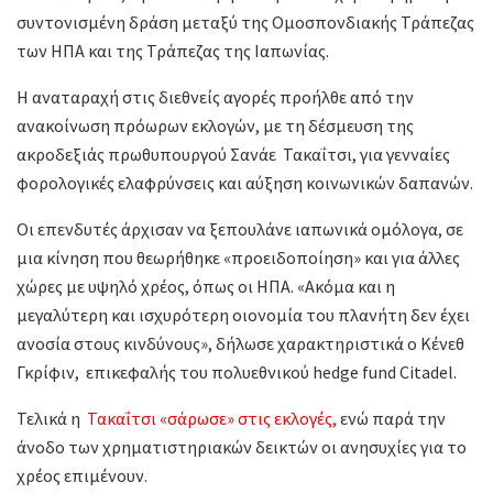
συντονισμένη δράση μεταξύ της Ομοσπονδιακής Τράπεζας
των ΗΠΑ και της Τράπεζας της Ιαπωνίας.
Η αναταραχή στις διεθνείς αγορές προήλθε από την
ανακοίνωση πρόωρων εκλογών, με τη δέσμευση της
ακροδεξιάς πρωθυπουργού Σανάε Τακαΐτσι, για γενναίες
φορολογικές ελαφρύνσεις και αύξηση κοινωνικών δαπανών.
Οι επενδυτές άρχισαν να ξεπουλάνε ιαπωνικά ομόλογα, σε
μια κίνηση που θεωρήθηκε «προειδοποίηση» και για άλλες
χώρες με υψηλό χρέος, όπως οι ΗΠΑ. «Ακόμα και η
μεγαλύτερη και ισχυρότερη οιονομία του πλανήτη δεν έχει
ανοσία στους κινδύνους», δήλωσε χαρακτηριστικά ο Κένεθ
Γκρίφιν, επικεφαλής του πολυεθνικού hedge fund Citadel.
Τελικά η
Τακαΐτσι «σάρωσε» στις εκλογές,
ενώ παρά την
άνοδο των χρηματιστηριακών δεικτών οι ανησυχίες για το
χρέος επιμένουν.