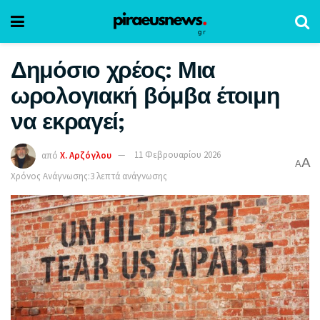
Δημόσιο χρέος: Μια
ωρολογιακή βόμβα έτοιμη
να εκραγεί;
από
Χ. Αρζόγλου
11 Φεβρουαρίου 2026
A
A
Χρόνος Ανάγνωσης:3 λεπτά ανάγνωσης