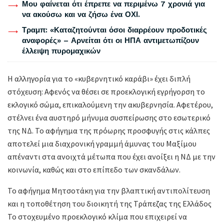
Μου φαίνεται ότι έπρεπε να περιμένω 7 χρονιά για
να ακούσω και να ζήσω ένα ΟΧΙ.
Τραμπ: «Καταζητούνται όσοι διαρρέουν προδοτικές
αναφορές» – Αρνείται ότι οι ΗΠΑ αντιμετωπίζουν
έλλειψη πυρομαχικών
Η αλληγορία για το «κυβερνητικό καράβι» έχει διπλή
στόχευση: Αφενός να θέσει σε προεκλογική εγρήγορση το
εκλογικό σώμα, επικαλούμενη την ακυβερνησία. Αφετέρου,
στέλνει ένα αυστηρό μήνυμα συσπείρωσης στο εσωτερικό
της ΝΔ. Το αφήγημα της πρόωρης προσφυγής στις κάλπες
αποτελεί μια διαχρονική γραμμή άμυνας του Μαξίμου
απέναντι στα ανοιχτά μέτωπα που έχει ανοίξει η ΝΔ με την
κοινωνία, καθώς και στο επίπεδο των σκανδάλων.
Το αφήγημα Μητσοτάκη για την βλαπτική αντιπολίτευση
και η τοποθέτηση του διοικητή της Τράπεζας της Ελλάδος
Το στοχευμένο προεκλογικό κλίμα που επιχειρεί να