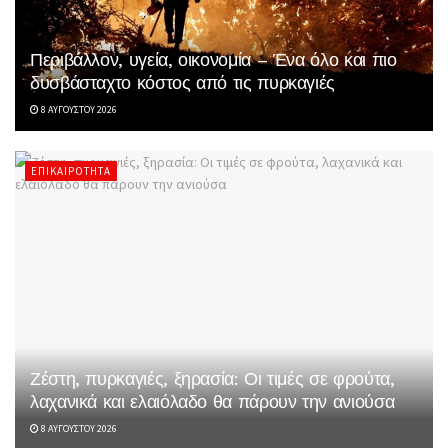
Περιβάλλον, υγεία, οικονομία – Ένα όλο και πιο
δυσβάσταχτο κόστος από τις πυρκαγιές
8 ΑΥΓΟΎΣΤΟΥ 2026
ΕΠΙΚΑΙΡΌΤΗΤΑ
Ζέστη, πυρκαγιές, ξηρασία: Οι τιμές σε φρούτα,
λαχανικά και ελαιόλαδο θα πάρουν την ανιούσα
8 ΑΥΓΟΎΣΤΟΥ 2026