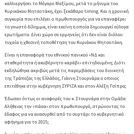
καλλιεργήσει το Μέγαρο Μαξίμου, μετά το μήνυμα του
Κυρικάκου Μητσοτάκη, έχει ξεκάθαρο timing. Και η χρονική
συγκυρία που επιλέγει ο πρωθυπουργός για να επαναφέρει
το γνωστό δίλημμα, είναι εκείνη η οποία δημιουργεί εύλογα
ερωτήματα. Δίνει χώρο σε ερμηνείες ότι δεν είναι διόλου
τυχαία η χθεσινή τοποθέτηση του Κυριάκου Μητσοτάκη.
Είναι η επαναφορά του εθνικού πανικού «ΝΔ και
σταθερότητα ή ακυβέρνητο καράβι» επιτηδευμένη; Διότι
εκδηλώθηκε ακριβώς μετά τις παρεμβάσεις του διοικητή
της Τράπεζας της Ελλάδος, Γιάννη Στουρνάρα ο οποιος
επιτέθηκε στην κυβέρνηση ΣΥΡΙΖΑ και στον Αλέξη Τσίπρα;
Έδωσαν όντως οι αναφορές του κ. Στουρνάρα στην Ομάδα
Αλήθειας την «πάσα» στον πρωθυπουργό, στρώνοντας το
έδαφος για να ανασυρθεί από το συρτάρι το κυβερνητικό
αφήγημα για το 2015;