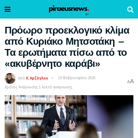
Πρόωρο προεκλογικό κλίμα
από Κυριάκο Μητσοτάκη –
Τα ερωτήματα πίσω από το
«ακυβέρνητο καράβι»
από
Χ. Αρζόγλου
19 Φεβρουαρίου 2026
A
A
Χρόνος Ανάγνωσης:1 λεπτό ανάγνωσης