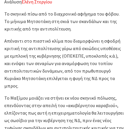
Ανάλυση
Ελένη Στεργίου
Το σκηνικό πίσω από το διαχρονικό αφήγημα του φόβου.
Το μήνυμα Μητσοτάκη στη σκιά των σκανδάλων και της
κριτικής από την αντιπολίτευση.
Απέναντι στο πιεστικό κλίμα που διαμορφώνει η σφοδρή
κριτική της αντιπολίτευσης γύρω από σκιώδεις υποθέσεις
με εμπλοκή της κυβέρνησης (ΟΠΕΚΕΠΕ, υποκλοπές κ.ά.),
και ενόψει των σεναρίων για αναμόρφωση του τοπίου
αντιπολιτευτικών δυνάμεων, από τον πρωθυπουργό
Κυριάκο Μητσοτάκη επιλέγεται η φυγή της ΝΔ προς τα
μπρος.
Το Μαξίμου μοιάζει να στήνει εκ νέου σκηνικό πόλωσης,
επενδύοντας στην απειλή του «ακυβέρνητου καραβιού»,
ελπίζοντας πως αυτή η επιχειρηματολογία θα λειτουργήσει
ως σωσίβιο για την κυβέρνηση της ΝΔ, πριν ένας νέος
τυφώνας σκανδάλων και αντιπολιτευτικής κριτικής για την