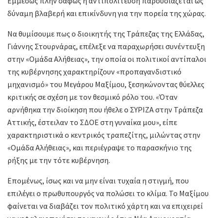
Εμμέσως πλην σαφώς η αντιπολίτευση παρουσιάζεται ως
δύναμη βλαβερή και επικίνδυνη για την πορεία της χώρας.
Να θυμίσουμε πως ο διοικητής της Τράπεζας της Ελλάδας,
Γιάννης Στουρνάρας, επέλεξε να παραχωρήσει συνέντευξη
στην «Ομάδα Αλήθειας», την οποία οι πολιτικοί αντίπαλοι
της κυβέρνησης χαρακτηρίζουν «προπαγανδιστικό
μηχανισμό» του Μεγάρου Μαξίμου, ξεσηκώνοντας θύελλες
κριτικής σε σχέση με τον θεσμικό ρόλο του. «Όταν
αρνήθηκα την διοίκηση που ήθελε ο ΣΥΡΙΖΑ στην Τράπεζα
Αττικής, έστειλαν το ΣΔΟΕ στη γυναίκα μου», είπε
χαρακτηριστικά ο κεντρικός τραπεζίτης, μιλώντας στην
«Ομάδα Αλήθειας», και περιέγραψε το παρασκήνιο της
ρήξης με την τότε κυβέρνηση.
Επομένως, ίσως και να μην είναι τυχαία η στιγμή, που
επιλέγει ο πρωθυπουργός να πολώσει το κλίμα. Το Μαξίμου
φαίνεται να διαβάζει τον πολιτικό χάρτη και να επιχειρεί