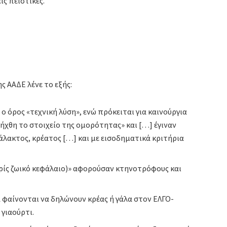
ς πειστικές.
ς ΑΑΔΕ λένε το εξής:
ο όρος «τεχνική λύση», ενώ πρόκειται για καινούργια
ήχθη το στοιχείο της ομορότητας» και […] έγιναν
λακτος, κρέατος […] και με εισοδηματικά κριτήρια
ωρίς ζωικό κεφάλαιο)» αφορούσαν κτηνοτρόφους και
.
να φαίνονται να δηλώνουν κρέας ή γάλα στον ΕΛΓΟ-
γιαούρτι.