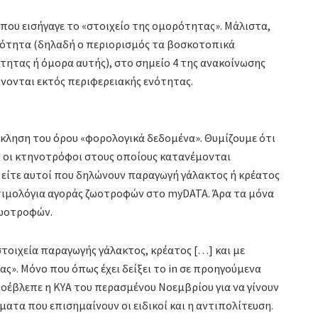
5 που εισήγαγε το «στοιχείο της ομορότητας». Μάλιστα,
ορότητα (δηλαδή ο περιορισμός τα βοσκοτοπικά
τητας ή όμορα αυτής), στο σημείο 4 της ανακοίνωσης
νονται εκτός περιφερειακής ενότητας.
πίκληση του όρου «φορολογικά δεδομένα». Θυμίζουμε ότι
, οι κτηνοτρόφοι στους οποίους κατανέμονται
 είτε αυτοί που δηλώνουν παραγωγή γάλακτος ή κρέατος
τιμολόγια αγοράς ζωοτροφών στο myDATA. Άρα τα μόνα
ζωοτροφών.
τοιχεία παραγωγής γάλακτος, κρέατος […] και με
». Μόνο που όπως έχει δείξει το in σε προηγούμενα
ροέβλεπε η ΚΥΑ του περασμένου Νοεμβρίου για να γίνουν
ματα που επισημαίνουν οι ειδικοί και η αντιπολίτευση.