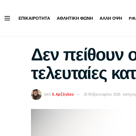
ΕΠΙΚΑΙΡΌΤΗΤΑ
ΑΘΛΗΤΙΚΉ ΦΩΝΉ
ΆΛΛΗ ΌΨΗ
PI
Δεν πείθουν ο
τελευταίες κ
από
Χ. Αρζόγλου
20 Φεβρουαρίου 2026
κατηγορ