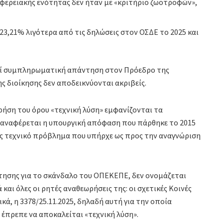
φερειακής ενότητας δεν ήταν με «κριτήριο ζωοτροφών»,
23,21% λιγότερα από τις δηλώσεις στον ΟΣΔΕ το 2025 και
αλεί συμπληρωματική απάντηση στον Πρόεδρο της
ς διοίκησης δεν αποδεικνύονται ακριβείς.
χρήση του όρου «τεχνική λύση» εμφανίζονται τα
» αναφέρεται η υπουργική απόφαση που πάρθηκε το 2015
γώς τεχνικό πρόβλημα που υπήρχε ως προς την αναγνώριση
ήτησης για το σκάνδαλο του ΟΠΕΚΕΠΕ, δεν ονομάζεται
και όλες οι ρητές αναθεωρήσεις της: οι σχετικές Κοινές
κά, η 3378/25.11.2025, δηλαδή αυτή για την οποία
έπρεπε να αποκαλείται «τεχνική λύση».