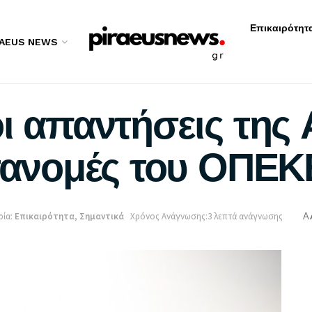
Επικαιρότητ
RAEUS NEWS
ι απαντήσεις της 
ατανομές του ΟΠΕ
ία:
Επικαιρότητα
,
Σημαντικά
Χρόνος Ανάγνωσης:3 λεπτά ανάγνωσης
A