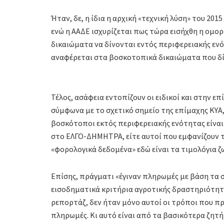
Ήταν, δε, η ίδια η αρχική «τεχνική λύση» του 201
ενώ η ΑΑΔΕ ισχυρίζεται πως τώρα εισήχθη η ομ
δικαιώματα να δίνονται εντός περιφερειακής ενό
αναφέρεται στα βοσκοτοπικά δικαιώματα που δί
Τέλος, ασάφεια εντοπίζουν οι ειδικοί και στην ε
σύμφωνα με το σχετικό σημείο της επίμαχης ΚΥΑ
βοσκότοποι εκτός περιφερειακής ενότητας είναι
στο ΕΛΓΟ-ΔΗΜΗΤΡΑ, είτε αυτοί που εμφανίζουν 
«φορολογικά δεδομένα» εδώ είναι τα τιμολόγια 
Επίσης, πράγματι «έγιναν πληρωμές με βάση τα σ
εισοδηματικά κριτήρια αγροτικής δραστηριότητας
ρεπορτάζ, δεν ήταν μόνο αυτοί οι τρόποι που π
πληρωμές. Κι αυτό είναι από τα βασικότερα ζητή