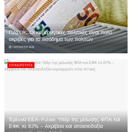
ΠΑΣΟΚ: Οι κυβερνητικές πολιτικές είναι πολύ
ακριβές για το εισόδημα των πολιτών
7 ΑΥΓΟΎΣΤΟΥ 2026
ΕΠΙΚΑΙΡΌΤΗΤΑ
Έρευνα ΕΕΑ-Pulse: Υπέρ της μείωσης ΦΠΑ και
ΕΦΚ το 83% – Aκρίβεια και απαισιοδοξία