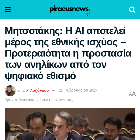
Μητσοτάκης: Η ΑΙ αποτελεί
μέρος της εθνικής ισχύος –
Προτεραιότητα η προστασία
των ανηλίκων από τον
ψηφιακό εθισμό
από
Χ. Αρζόγλου
21 Φεβρουαρίου 2026
A
A
Χρόνος Ανάγνωσης:2 λεπτά ανάγνωσης