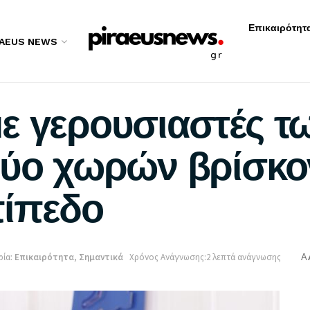
Επικαιρότητ
RAEUS NEWS
ε γερουσιαστές τ
δύο χωρών βρίσκο
πίπεδο
ία:
Επικαιρότητα
,
Σημαντικά
Χρόνος Ανάγνωσης:2 λεπτά ανάγνωσης
A