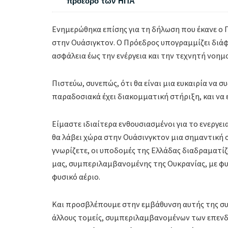
πρόεδρο των ΗΠΑ
Ενημερώθηκα επίσης για τη δήλωση που έκανε ο
στην Ουάσιγκτον. Ο Πρόεδρος υπογραμμίζει διάφ
ασφάλεια έως την ενέργεια και την τεχνητή νοημ
Πιστεύω, συνεπώς, ότι θα είναι μια ευκαιρία να 
παραδοσιακά έχει διακομματική στήριξη, και να 
Είμαστε ιδιαίτερα ενθουσιασμένοι για το ενεργε
θα λάβει χώρα στην Ουάσινγκτον μια σημαντική
γνωρίζετε, οι υποδομές της Ελλάδας διαδραματί
μας, συμπεριλαμβανομένης της Ουκρανίας, με φ
φυσικό αέριο.
Και προσβλέπουμε στην εμβάθυνση αυτής της συν
άλλους τομείς, συμπεριλαμβανομένων των επενδύ