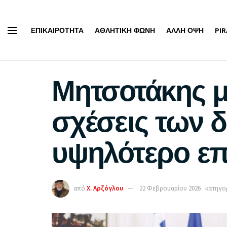
ΕΠΙΚΑΙΡΌΤΗΤΑ
ΑΘΛΗΤΙΚΉ ΦΩΝΉ
ΆΛΛΗ ΌΨΗ
PI
Μητσοτάκης μ
σχέσεις των 
υψηλότερο ε
από
Χ. Αρζόγλου
22 Φεβρουαρίου 2026
κατηγορ