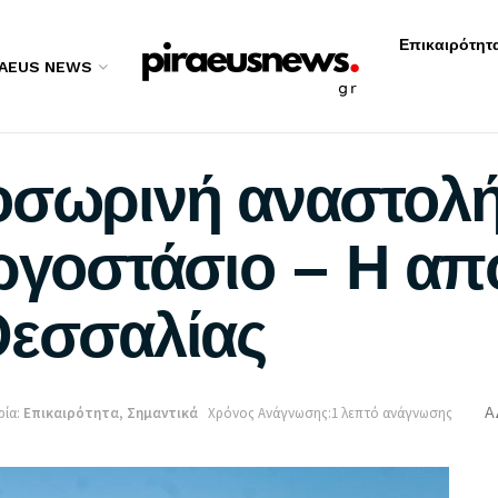
Επικαιρότητ
RAEUS NEWS
οσωρινή αναστολή
εργοστάσιο – Η α
Θεσσαλίας
ία:
Επικαιρότητα
,
Σημαντικά
Χρόνος Ανάγνωσης:1 λεπτό ανάγνωσης
A