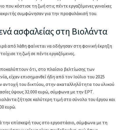
ιο που κόστισε τη ζωή στις πέντε εργαζόμενες γυναίκες
ανακριτής συμφώνησαν για την προφυλάκισή του.
κενά ασφαλείας στη Βιολάντα
ειρά από λάθη φαίνεται να οδήγησαν στη φονική έκρηξη
τοίχισε τη ζωή σε πέντε εργαζόμενες.
αποκαλύπτουν ότι, στο πλαίσιο βελτίωσης των
α, είχαν επισημανθεί ήδη από τον Ιούλιο του 2025
 αντοχή του δικτύου, στην ακαταλληλότητα του υλικού
ασίες ύψους 32.000 ευρώ, σύμφωνα με την ΕΡΤ.
ιολάντα ζήτησε καλύτερη τιμή στο σύνολο του έργου και
00 ευρώ.
τά την επίσκεψή τους στο εργοστάσιο, σύμφωνα με τη
κρεμόταν χωρίς να είναι συνδεδεμένη, ενώ όπως