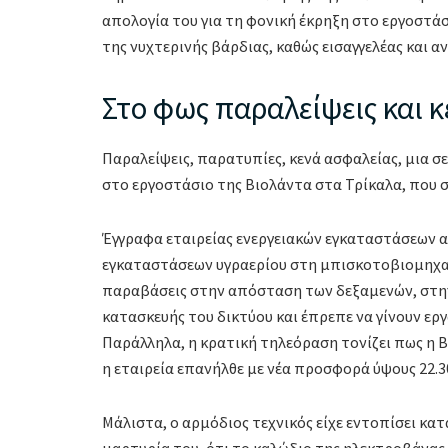
απολογία του για τη φονική έκρηξη στο εργοστάσ
της νυχτερινής βάρδιας, καθώς εισαγγελέας και 
Στο φως παραλείψεις και 
Παραλείψεις, παρατυπίες, κενά ασφαλείας, μια σ
στο εργοστάσιο της Βιολάντα στα Τρίκαλα, που σ
Έγγραφα εταιρείας ενεργειακών εγκαταστάσεων 
εγκαταστάσεων υγραερίου στη μπισκοτοβιομηχανί
παραβάσεις στην απόσταση των δεξαμενών, στην
κατασκευής του δικτύου και έπρεπε να γίνουν εργ
Παράλληλα, η κρατική τηλεόραση τονίζει πως η Β
η εταιρεία επανήλθε με νέα προσφορά ύψους 22.3
Μάλιστα, ο αρμόδιος τεχνικός είχε εντοπίσει κα
μαρτυρία του, ότι το καλώδιο της ηλεκτροβάνας 