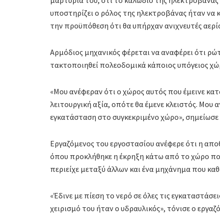
υποστηρίζει ο ρόλος της ηλεκτροβάνας ήταν να κ
την προϋπόθεση ότι θα υπήρχαν ανιχνευτές αερίο
Αρμόδιος μηχανικός φέρεται να αναφέρει ότι ρώτ
τακτοποιηθεί πολεοδομικά κάποιος υπόγειος χώ
«Μου ανέφεραν ότι ο χώρος αυτός που έμεινε κατ
λειτουργική αξία, οπότε θα έμενε κλειστός. Μου
εγκατάσταση στο συγκεκριμένο χώρο», σημείωσε 
Εργαζόμενος του εργοστασίου ανέφερε ότι η απο
όπου προκλήθηκε η έκρηξη κάτω από το χώρο που
περιείχε μεταξύ άλλων και ένα μηχάνημα που καθ
«Έδινε με πίεση το νερό σε όλες τις εγκαταστάσε
χειρισμό του ήταν ο υδραυλικός», τόνισε ο εργαζ