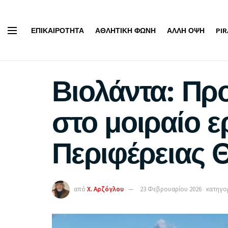
ΕΠΙΚΑΙΡΌΤΗΤΑ
ΑΘΛΗΤΙΚΉ ΦΩΝΉ
ΆΛΛΗ ΌΨΗ
PI
Βιολάντα: Πρ
στο μοιραίο 
Περιφέρειας 
από
Χ. Αρζόγλου
23 Φεβρουαρίου 2026
κατηγορ