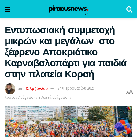
Εντυπωσιακή συμμετοχή
μικρών και μεγάλων στο
ξέφρενο Αποκριάτικο
Καρναβαλοπάρτι για παιδιά
στην πλατεία Κοραή
από
Χ. Αρζόγλου
24 Φεβρουαρίου 2026
A
A
Χρόνος Ανάγνωσης:3 λεπτά ανάγνωσης