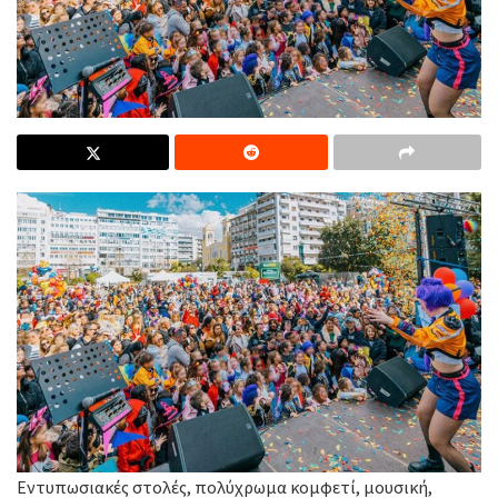
Εντυπωσιακές στολές, πολύχρωμα κομφετί, μουσική,