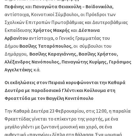
Πεφάνης
και
Παναγιώτα Θειακούλη – Βοϊδονικόλα
,
αντίστοιχα, Κοινοτικοί Σύμβουλοι, οι Πρόεδροι των
Σχολικών Επιτροπών Πρωτοβάθμιας και Δευτεροβάθμιας
Εκπαίδευσης
Χρήστος Μακρής
και
Δέσποινα
Αρβανίτου
αντίστοιχα, ο Γενικός Γραμματέας του
Δήμου
Βασίλης Ταταρόπουλος
, οι σύμβουλοι του
Δημάρχου,
Βασίλης Καραγιάννης, Βασίλης Χρήστου,
Αλέξανδρος Νανόπουλος, Παναγιώτης Κυρίμης, Γεράσιμος
Αγγελετάκης
κ.ά.
Οι εκδηλώσεις στον Πειραιά κορυφώνονται την Καθαρά
Δευτέρα με παραδοσιακό Γλέντι και Κούλουμα στη
Φρεαττύδα με τον Βαγγέλη Κονιτόπουλο
Την Καθαρά Δευτέρα 23 Φεβρουαρίου, στις 12:00, η παραλία
Φρεαττύδας γίνεται το επίκεντρο της γιορτής, με ένα
μεγάλο γλέντι με ζωντανή μουσική και χορό, σε ένα
αυθεντικό «πανηγύρι» δίπλα στη θάλασσα. Ένα μουσικό