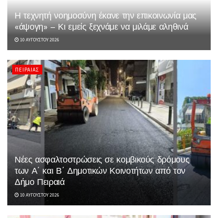
Η τεχνητή νοημοσύνη έκανε την επικοινωνία μας
«άψογη» – Κι εμείς ξεχνάμε να μιλάμε αληθινά
10 ΑΥΓΟΎΣΤΟΥ 2026
ΠΕΙΡΑΙΆΣ
Νέες ασφαλτοστρώσεις σε κομβικούς δρόμους
των Α΄ και Β΄ Δημοτικών Κοινοτήτων από τον
Δήμο Πειραιά
10 ΑΥΓΟΎΣΤΟΥ 2026