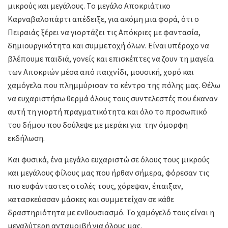
μικρούς και μεγάλους. Το μεγάλο Αποκριάτικο
Καρναβαλοπάρτι απέδειξε, για ακόμη μια φορά, ότι ο
Πειραιάς ξέρει να γιορτάζει τις Απόκριες με φαντασία,
δημιουργικότητα και συμμετοχή όλων. Είναι υπέροχο να
βλέπουμε παιδιά, γονείς και επισκέπτες να ζουν τη μαγεία
των Αποκριών μέσα από παιχνίδι, μουσική, χορό και
χαμόγελα που πλημμύρισαν το κέντρο της πόλης μας. Θέλω
να ευχαριστήσω θερμά όλους τους συντελεστές που έκαναν
αυτή τη γιορτή πραγματικότητα και όλο το προσωπικό
του δήμου που δούλεψε με μεράκι για την όμορφη
εκδήλωση.
Και φυσικά, ένα μεγάλο ευχαριστώ σε όλους τους μικρούς
και μεγάλους φίλους μας που ήρθαν σήμερα, φόρεσαν τις
πιο ευφάνταστες στολές τους, χόρεψαν, έπαιξαν,
κατασκεύασαν μάσκες και συμμετείχαν σε κάθε
δραστηριότητα με ενθουσιασμό. Το χαμόγελό τους είναι η
μεγαλύτερη ανταμοιβή για όλους μας.