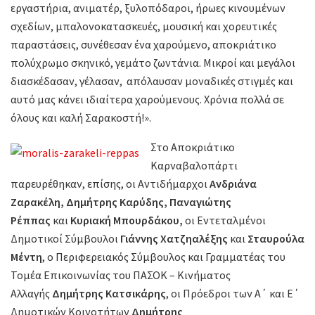
εργαστήρια, ανιματέρ, ξυλοπόδαροι, ήρωες κινουμένων
σχεδίων, μπαλονοκατασκευές, μουσική και χορευτικές
παραστάσεις, συνέθεσαν ένα χαρούμενο, αποκριάτικο
πολύχρωμο σκηνικό, γεμάτο ζωντάνια. Μικροί και μεγάλοι
διασκέδασαν, γέλασαν, απόλαυσαν μοναδικές στιγμές και
αυτό μας κάνει ιδιαίτερα χαρούμενους. Χρόνια πολλά σε
όλους και καλή Σαρακοστή!».
Στο Αποκριάτικο
Καρναβαλοπάρτι
παρευρέθηκαν, επίσης, οι Αντιδήμαρχοι
Ανδριάνα
Ζαρακέλη, Δημήτρης Καρύδης, Παναγιώτης
Ρέππας
και
Κυριακή Μπουρδάκου,
οι Εντεταλμένοι
Δημοτικοί Σύμβουλοι
Γιάννης Χατζηαλέξης
και
Σταυρούλα
Μέντη
, ο Περιφερειακός Σύμβουλος και Γραμματέας του
Τομέα Επικοινωνίας του ΠΑΣΟΚ – Κινήματος
Αλλαγής
Δημήτρης Κατσικάρης
, οι Πρόεδροι των Α΄ και Ε΄
Δημοτικών Κοινοτήτων
Δημήτρης