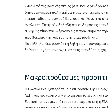
«Μία από τις βασικές αιτίες (σ.σ. που φρενάρουν 
δημοσιονομική πολιτική θα είναι πιο περιοριστι
υπεραπόδοσης των εσόδων, όσο και λόγω της υπο
αναλυτές. Εκτιμούν δηλαδή ότι οι δημόσιες επεν
συνήθως τίθενται. Φέρνουν ως παράδειγμα το πρ
προβλέψεις της κυβέρνησης διαψεύσθηκαν.
Παράλληλα, θεωρούν ότι η λήξη των προγραμμάτ
θα λειτουργήσει ανασχετικά στις επενδύσεις, χ
Μακροπρόθεσμες προοπτικ
Η Ελλάδα έχει ξεπεράσει τις επιδόσεις της Ευρω
ΑΕΠ, κυρίως χάρη στην πιο ισχυρή ιδιωτική κατα
Economics αναμένει ότι και τα επόμενα έτη η Ελ
μέσο όρο της Ευρωζώνης, αλλά με πιο περιορισμέ