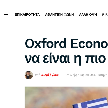
ΕΠΙΚΑΙΡΌΤΗΤΑ
ΑΘΛΗΤΙΚΉ ΦΩΝΉ
ΆΛΛΗ ΌΨΗ
PI
Oxford Econo
να είναι η π
από
Χ. Αρζόγλου
25 Φεβρουαρίου 2026
κατηγορ