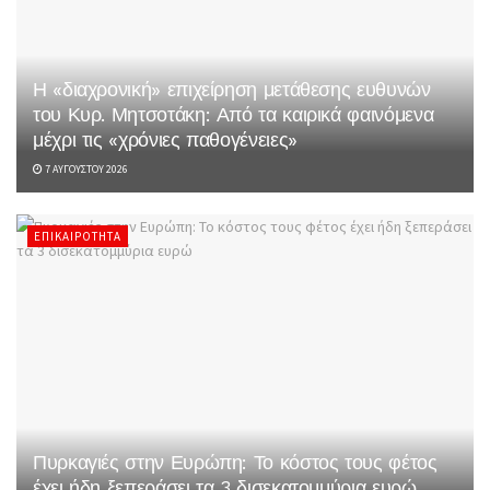
Η «διαχρονική» επιχείρηση μετάθεσης ευθυνών
του Κυρ. Μητσοτάκη: Από τα καιρικά φαινόμενα
μέχρι τις «χρόνιες παθογένειες»
7 ΑΥΓΟΎΣΤΟΥ 2026
ΕΠΙΚΑΙΡΌΤΗΤΑ
Πυρκαγιές στην Ευρώπη: Το κόστος τους φέτος
έχει ήδη ξεπεράσει τα 3 δισεκατομμύρια ευρώ