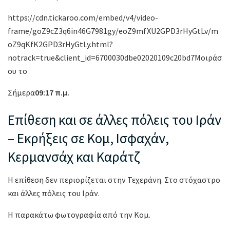
https://cdn.tickaroo.com/embed/v4/video-
frame/goZ9cZ3q6in46G7981gy/eoZ9mfXU2GPD3rHyGtLv/m
oZ9qKfK2GPD3rHyGtLy.html?
notrack=true&client_id=6700030dbe02020109c20bd7Μοιράσ
ου το
Σήμερα
09:17 π.μ.
Επίθεση και σε άλλες πόλεις του Ιράν
– Εκρήξεις σε Κομ, Ισφαχάν,
Κερμανσάχ και Καράτζ
Η επίθεση δεν περιορίζεται στην Τεχεράνη. Στο στόχαστρο
και άλλες πόλεις του Ιράν.
Η παρακάτω φωτογραφία από την Κομ.