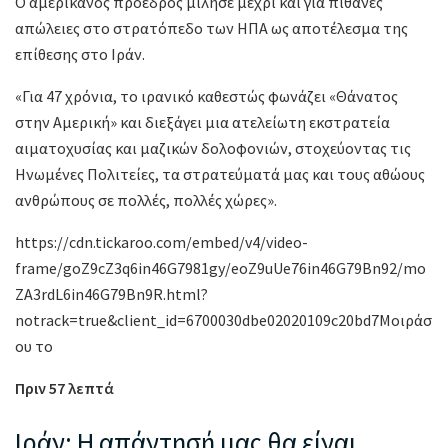
Ο αμερικανός πρόεδρος μίλησε μέχρι και για πιθανές
απώλειες στο στρατόπεδο των ΗΠΑ ως αποτέλεσμα της
επίθεσης στο Ιράν.
«Για 47 χρόνια, το ιρανικό καθεστώς φωνάζει «Θάνατος
στην Αμερική» και διεξάγει μια ατελείωτη εκστρατεία
αιματοχυσίας και μαζικών δολοφονιών, στοχεύοντας τις
Ηνωμένες Πολιτείες, τα στρατεύματά μας και τους αθώους
ανθρώπους σε πολλές, πολλές χώρες».
https://cdn.tickaroo.com/embed/v4/video-
frame/goZ9cZ3q6in46G7981gy/eoZ9uUe76in46G79Bn92/mo
ZA3rdL6in46G79Bn9R.html?
notrack=true&client_id=6700030dbe02020109c20bd7Μοιράσ
ου το
Πριν 57 λεπτά
Ιράν: Η απάντησή μας θα είναι