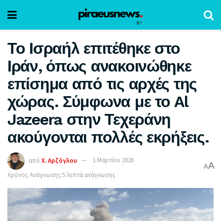
Το Ισραήλ επιτέθηκε στο
Ιράν, όπως ανακοινώθηκε
επίσημα από τις αρχές της
χώρας. Σύμφωνα με το Al
Jazeera στην Τεχεράνη
ακούγονται πολλές εκρήξεις.
από
Χ. Αρζόγλου
1 Μαρτίου 2026
A
A
Χρόνος Ανάγνωσης:5 λεπτά ανάγνωσης