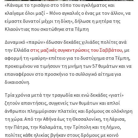
«Κάναμε το τρισάγιο στο τόπο του εγκλήματος και
κλαίγαμε όλοι μαζί – Μόνο αγκαλιές ο ένας με τον άλλον, να
είμαστε δυνατοί μέχρι τη δίκη», δήλωσε η μητέρα της
Κλαούντιας που σκοτώθηκε στα Τέμπη
Δυναμικό «παρών» έδωσαν δεκάδες χιλιάδες πολίτες ανά
την Ελλάδα
στις μαζικές συγκεντρώσεις του Σαββάτου,
με
αφορμή τη «μαύρη» επέτειο για το δυστύχημα στα Τέμπη,
προκειμένου να τιμήσουν τη μνήμη των 57 θυμάτων και να
επαναφέρουν στο προσκήνιο το συλλογικό αίτημα για
δικαιοσύνη.
Τρία χρόνια μετά την τραγωδία και ενώ δεκάδες «γιατί»
ζητούν απαντήσεις, συγγενείς των θυμάτων και απλοί
άνθρωποι πλημμύρισαν πλατείες και δρόμους σε ολόκληρη
τη χώρα. Από την Αθήνα έως τη Θεσσαλονίκη, τη Λάρισα,
την Πάτρα, την Καλαμάτα, την Τρίπολη και τη Λήμνο,
πολίτες κάθε ηλικίας βγήκαν στους δρόμους με κοινό