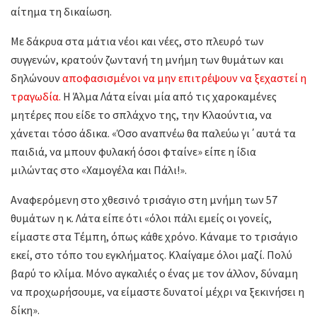
αίτημα τη δικαίωση.
Με δάκρυα στα μάτια νέοι και νέες, στο πλευρό των
συγγενών, κρατούν ζωντανή τη μνήμη των θυμάτων και
δηλώνουν
αποφασισμένοι να μην επιτρέψουν να ξεχαστεί η
τραγωδία.
Η Άλμα Λάτα είναι μία από τις χαροκαμένες
μητέρες που είδε το σπλάχνο της, την Κλαούντια, να
χάνεται τόσο άδικα. «Όσο αναπνέω θα παλεύω γι΄αυτά τα
παιδιά, να μπουν φυλακή όσοι φταίνε» είπε η ίδια
μιλώντας στο «Χαμογέλα και Πάλι!».
Αναφερόμενη στο χθεσινό τρισάγιο στη μνήμη των 57
θυμάτων η κ. Λάτα είπε ότι «όλοι πάλι εμείς οι γονείς,
είμαστε στα Τέμπη, όπως κάθε χρόνο. Κάναμε το τρισάγιο
εκεί, στο τόπο του εγκλήματος. Κλαίγαμε όλοι μαζί. Πολύ
βαρύ το κλίμα. Μόνο αγκαλιές ο ένας με τον άλλον, δύναμη
να προχωρήσουμε, να είμαστε δυνατοί μέχρι να ξεκινήσει η
δίκη».