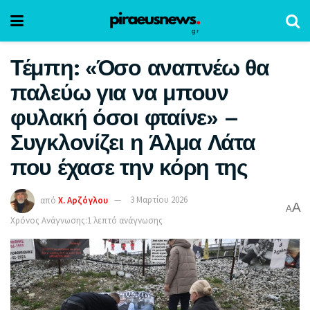
Τέμπη: «Όσο αναπνέω θα
παλεύω για να μπουν
φυλακή όσοι φταίνε» –
Συγκλονίζει η Άλμα Λάτα
που έχασε την κόρη της
από
Χ. Αρζόγλου
3 Μαρτίου 2026
A
A
Χρόνος Ανάγνωσης:1 λεπτό ανάγνωσης