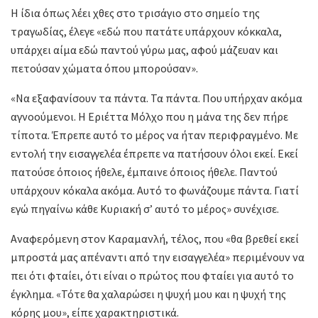
Η ίδια όπως λέει χθες στο τρισάγιο στο σημείο της
τραγωδίας, έλεγε «εδώ που πατάτε υπάρχουν κόκκαλα,
υπάρχει αίμα εδώ παντού γύρω μας, αφού μάζευαν και
πετούσαν χώματα όπου μπορούσαν».
«Να εξαφανίσουν τα πάντα. Τα πάντα. Που υπήρχαν ακόμα
αγνοούμενοι. Η Εριέττα Μόλχο που η μάνα της δεν πήρε
τίποτα. Έπρεπε αυτό το μέρος να ήταν περιφραγμένο. Με
εντολή την εισαγγελέα έπρεπε να πατήσουν όλοι εκεί. Εκεί
πατούσε όποιος ήθελε, έμπαινε όποιος ήθελε. Παντού
υπάρχουν κόκαλα ακόμα. Αυτό το φωνάζουμε πάντα. Γιατί
εγώ πηγαίνω κάθε Κυριακή σ’ αυτό το μέρος» συνέχισε.
Αναφερόμενη στον Καραμανλή, τέλος, που «θα βρεθεί εκεί
μπροστά μας απέναντι από την εισαγγελέα» περιμένουν να
πει ότι φταίει, ότι είναι ο πρώτος που φταίει για αυτό το
έγκλημα. «Τότε θα χαλαρώσει η ψυχή μου και η ψυχή της
κόρης μου», είπε χαρακτηριστικά.