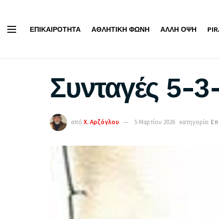
ΕΠΙΚΑΙΡΌΤΗΤΑ
ΑΘΛΗΤΙΚΉ ΦΩΝΉ
ΆΛΛΗ ΌΨΗ
PI
Συνταγές 5-3
από
Χ. Αρζόγλου
5 Μαρτίου 2026
κατηγορία:
Επ