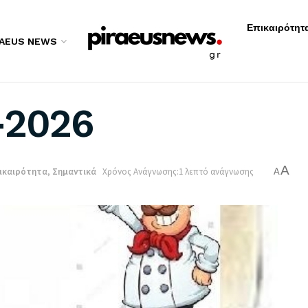
Επικαιρότητ
RAEUS NEWS
-2026
A
ικαιρότητα
,
Σημαντικά
Χρόνος Ανάγνωσης:1 λεπτό ανάγνωσης
A