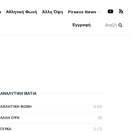
α
Αθλητική Φωνή
Άλλη Όψη
Piraeus News
Εγγραφή
ΑΝΑΛΥΤΙΚΗ ΜΑΤΙΑ
ΑΘΛΗΤΙΚΉ ΦΩΝΉ
(143)
ΆΛΛΗ ΌΨΗ
(9)
ΓΛΥΚΆ
(117)