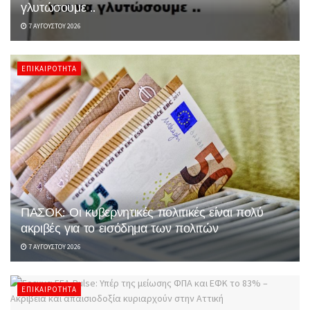
γλυτώσουμε ..
7 ΑΥΓΟΎΣΤΟΥ 2026
ΕΠΙΚΑΙΡΌΤΗΤΑ
ΠΑΣΟΚ: Οι κυβερνητικές πολιτικές είναι πολύ
ακριβές για το εισόδημα των πολιτών
7 ΑΥΓΟΎΣΤΟΥ 2026
ΕΠΙΚΑΙΡΌΤΗΤΑ