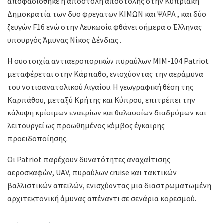
αποφασίσθηκε η αποστολή αποστολής στην Κυπριακή
Δημοκρατία των δυο φρεγατών ΚΙΜΩΝ και ΨΑΡΑ , και δύο
ζευγών F16 ενώ στην Λευκωσία φθάνει σήμερα ο Έλληνας
υπουργός Άμυνας Νίκος Δένδιας .
Η συστοιχία αντιαεροπορικών πυραύλων MIM-104 Patriot
μεταφέρεται στην Κάρπαθο, ενισχύοντας την αεράμυνα
του νοτιοανατολικού Αιγαίου. Η γεωγραφική θέση της
Καρπάθου, μεταξύ Κρήτης και Κύπρου, επιτρέπει την
κάλυψη κρίσιμων εναερίων και θαλασσίων διαδρόμων και
λειτουργεί ως προωθημένος κόμβος έγκαιρης
προειδοποίησης.
Οι Patriot παρέχουν δυνατότητες αναχαίτισης
αεροσκαφών, UAV, πυραύλων cruise και τακτικών
βαλλιστικών απειλών, ενισχύοντας μια διαστρωματωμένη
αρχιτεκτονική άμυνας απέναντι σε σενάρια κορεσμού.