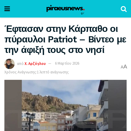
Έφτασαν στην Κάρπαθο οι
πύραυλοι Patriot – Bίντεο με
την άφιξή τους στο νησί
από
Χ. Αρζόγλου
6 Μαρτίου 2026
A
A
Χρόνος Ανάγνωσης:1 λεπτό ανάγνωσης