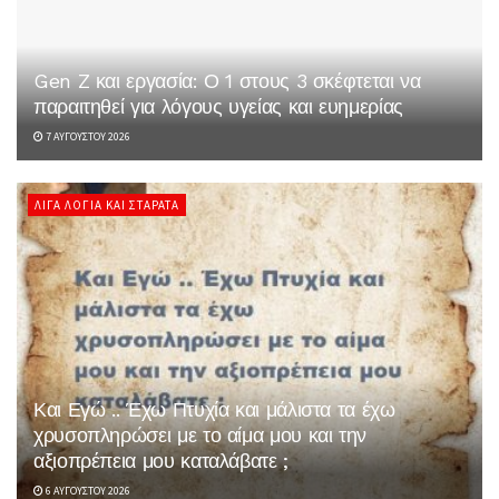
Gen Z και εργασία: Ο 1 στους 3 σκέφτεται να
παραιτηθεί για λόγους υγείας και ευημερίας
7 ΑΥΓΟΎΣΤΟΥ 2026
ΛΊΓΑ ΛΌΓΙΑ ΚΑΙ ΣΤΑΡΆΤΑ
Και Εγώ .. Έχω Πτυχία και μάλιστα τα έχω
χρυσοπληρώσει με το αίμα μου και την
αξιοπρέπεια μου καταλάβατε ;
6 ΑΥΓΟΎΣΤΟΥ 2026