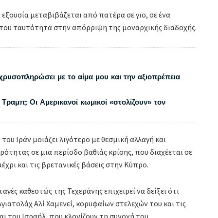
εξουσία μεταβιβάζεται από πατέρα σε γιο, σε ένα
 του ταυτότητα στην απόρριψη της μοναρχικής διαδοχής.
χρυσοπληρώσει με το αίμα μου και την αξιοπρέπεια
 Τραμπ; Οι Αμερικανοί κωμικοί «στολίζουν» τον
ου Ιράν μοιάζει λιγότερο με θεσμική αλλαγή και
ότητας σε μια περίοδο βαθιάς κρίσης, που διαχέεται σε
χρι και τις βρετανικές βάσεις στην Κύπρο.
γές καθεστώς της Τεχεράνης επιχειρεί να δείξει ότι
γιατολάχ Αλί Χαμενεΐ, κορυφαίων στελεχών του και τις
ι του Ισραήλ, που κλoνίζουν τη συνοχή του.