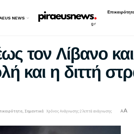
Επικαιρότητ
RAEUS NEWS
έως τον Λίβανο κα
ή και η διττή στρ
A
πικαιρότητα
,
Σημαντικά
Χρόνος Ανάγνωσης:2 λεπτά ανάγνωσης
A