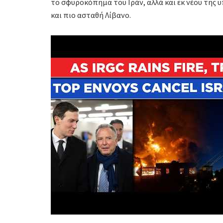
το σφυροκόπημα του Ιράν, αλλά και εκ νέου της
και πιο ασταθή Λίβανο.