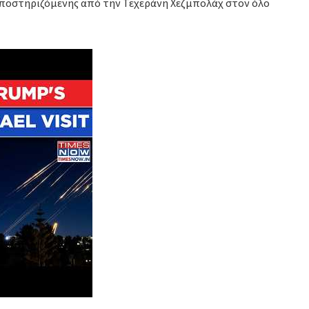
 υποστηριζόμενης από την Τεχεράνη Χεζμπολάχ στον όλο