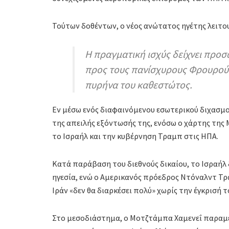
Τούτων δοθέντων, ο νέος ανώτατος ηγέτης λειτου
Η πραγματική ισχύς δείχνει προ
προς τους πανίσχυρους Φρουρού
πυρήνα του καθεστώτος.
Εν μέσω ενός διαφαινόμενου εσωτερικού διχασμού
της απειλής εξόντωσής της, ενόσω ο χάρτης της
το Ισραήλ και την κυβέρνηση Τραμπ στις ΗΠΑ.
Κατά παράβαση του διεθνούς δικαίου, το Ισραήλ δ
ηγεσία, ενώ ο Αμερικανός πρόεδρος Ντόναλντ Τρ
Ιράν «δεν θα διαρκέσει πολύ» χωρίς την έγκρισή τ
Στο μεσοδιάστημα, ο Μοτζτάμπα Χαμενεΐ παραμέ