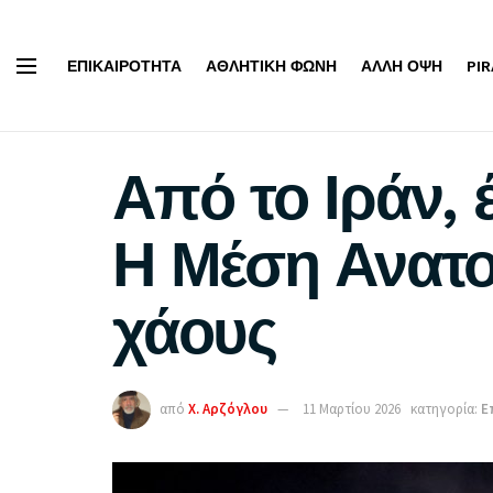
ΕΠΙΚΑΙΡΌΤΗΤΑ
ΑΘΛΗΤΙΚΉ ΦΩΝΉ
ΆΛΛΗ ΌΨΗ
PI
Από το Ιράν, 
Η Μέση Ανατολ
χάους
από
Χ. Αρζόγλου
11 Μαρτίου 2026
κατηγορία:
Ε