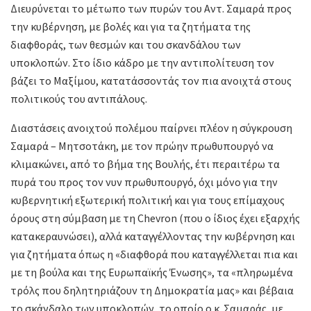
Διευρύνεται το μέτωπο των πυρών του Αντ. Σαμαρά προς
την κυβέρνηση, με βολές και για τα ζητήματα της
διαφθοράς, των θεσμών και του σκανδάλου των
υποκλοπών. Στο ίδιο κάδρο με την αντιπολίτευση τον
βάζει το Μαξίμου, κατατάσσοντάς τον πια ανοιχτά στους
πολιτικούς του αντιπάλους.
Διαστάσεις ανοιχτού πολέμου παίρνει πλέον η σύγκρουση
Σαμαρά – Μητσοτάκη, με τον πρώην πρωθυπουργό να
κλιμακώνει, από το βήμα της Βουλής, έτι περαιτέρω τα
πυρά του προς τον νυν πρωθυπουργό, όχι μόνο για την
κυβερνητική εξωτερική πολιτική και για τους επίμαχους
όρους στη σύμβαση με τη Chevron (που ο ίδιος έχει εξαρχής
κατακεραυνώσει), αλλά καταγγέλλοντας την κυβέρνηση και
για ζητήματα όπως η «διαφθορά που καταγγέλλεται πια και
με τη βούλα και της Ευρωπαϊκής Ένωσης», τα «πληρωμένα
τρόλς που δηλητηριάζουν τη Δημοκρατία μας» και βέβαια
το σκάνδαλο των υποκλοπών, το οποίο ο κ. Σαμαράς, με