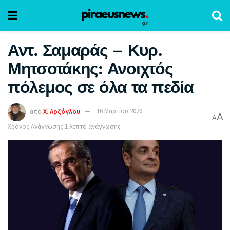
Αντ. Σαμαράς – Κυρ.
Μητσοτάκης: Ανοιχτός
πόλεμος σε όλα τα πεδία
από
Χ. Αρζόγλου
16 Μαρτίου 2026
A
A
Χρόνος Ανάγνωσης:1 λεπτό ανάγνωσης