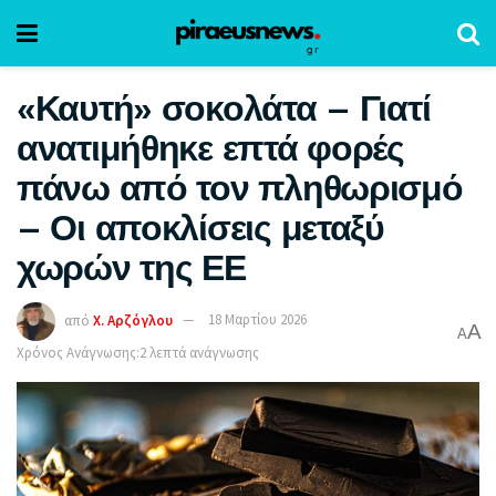
«Καυτή» σοκολάτα – Γιατί
ανατιμήθηκε επτά φορές
πάνω από τον πληθωρισμό
– Οι αποκλίσεις μεταξύ
χωρών της ΕΕ
από
Χ. Αρζόγλου
18 Μαρτίου 2026
A
A
Χρόνος Ανάγνωσης:2 λεπτά ανάγνωσης