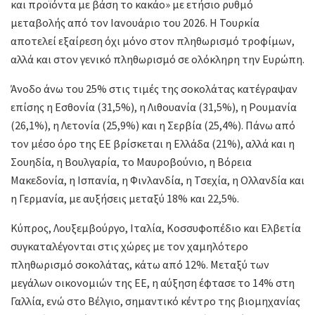
και προϊόντα με βάση το κακάο» με ετήσιο ρυθμό
μεταβολής από τον Ιανουάριο του 2026. Η Τουρκία
αποτελεί εξαίρεση όχι μόνο στον πληθωρισμό τροφίμων,
αλλά και στον γενικό πληθωρισμό σε ολόκληρη την Ευρώπη.
Άνοδο άνω του 25% στις τιμές της σοκολάτας κατέγραψαν
επίσης η Εσθονία (31,5%), η Λιθουανία (31,5%), η Ρουμανία
(26,1%), η Λετονία (25,9%) και η Σερβία (25,4%). Πάνω από
τον μέσο όρο της ΕΕ βρίσκεται η Ελλάδα (21%), αλλά και η
Σουηδία, η Βουλγαρία, το Μαυροβούνιο, η Βόρεια
Μακεδονία, η Ισπανία, η Φινλανδία, η Τσεχία, η Ολλανδία και
η Γερμανία, με αυξήσεις μεταξύ 18% και 22,5%.
Κύπρος, Λουξεμβούργο, Ιταλία, Κοσσυφοπέδιο και Ελβετία
συγκαταλέγονται στις χώρες με τον χαμηλότερο
πληθωρισμό σοκολάτας, κάτω από 12%. Μεταξύ των
μεγάλων οικονομιών της ΕΕ, η αύξηση έφτασε το 14% στη
Γαλλία, ενώ στο Βέλγιο, σημαντικό κέντρο της βιομηχανίας