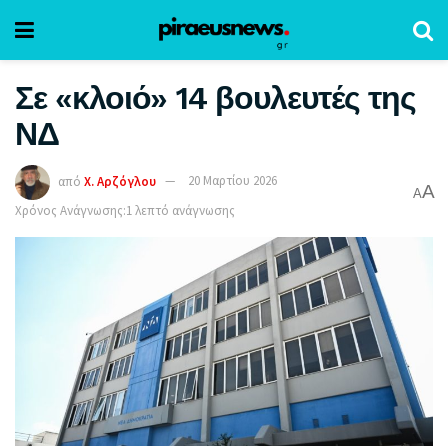
Σε «κλοιό» 14 βουλευτές της
ΝΔ
από
Χ. Αρζόγλου
20 Μαρτίου 2026
A
A
Χρόνος Ανάγνωσης:1 λεπτό ανάγνωσης