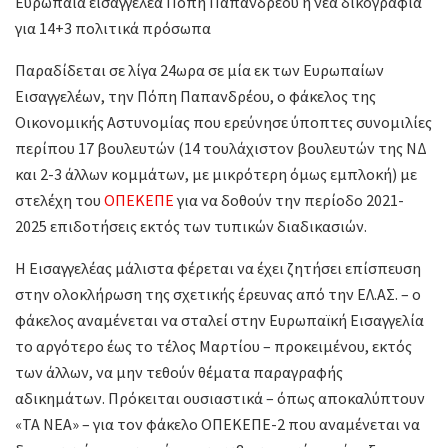
Ευρωπαία εισαγγελέα Πόπη Παπανδρέου η νέα δικογραφία
για 14+3 πολιτικά πρόσωπα
Παραδίδεται σε λίγα 24ωρα σε μία εκ των Ευρωπαίων
Εισαγγελέων, την Πόπη Παπανδρέου, ο φάκελος της
Οικονομικής Αστυνομίας που ερεύνησε ύποπτες συνομιλίες
περίπου 17 βουλευτών (14 τουλάχιστον βουλευτών της ΝΔ
και 2-3 άλλων κομμάτων, με μικρότερη όμως εμπλοκή) με
στελέχη του
ΟΠΕΚΕΠΕ
για να δοθούν την περίοδο 2021-
2025 επιδοτήσεις εκτός των τυπικών διαδικασιών.
Η Εισαγγελέας μάλιστα φέρεται να έχει ζητήσει επίσπευση
στην ολοκλήρωση της σχετικής έρευνας από την ΕΛ.ΑΣ. – ο
φάκελος αναμένεται να σταλεί στην Ευρωπαϊκή Εισαγγελία
το αργότερο έως το τέλος Μαρτίου – προκειμένου, εκτός
των άλλων, να μην τεθούν θέματα παραγραφής
αδικημάτων. Πρόκειται ουσιαστικά – όπως αποκαλύπτουν
«ΤΑ ΝΕΑ» – για τον φάκελο ΟΠΕΚΕΠΕ-2 που αναμένεται να