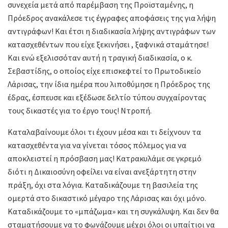
συνεχεία μετά από παρέμβαση της Προϊσταμένης, η
Πρόεδρος ανακάλεσε τις έγγραφες αποφάσεις της για λήψη
αντιγράφων! Και έτσι η διαδικασία λήψης αντιγράφων των
κατασχεθέντων που είχε ξεκινήσει , ξαφνικά σταμάτησε!
Και ενώ εξελισσόταν αυτή η τραγική διαδικασία, ο κ.
Σεβαστίδης, ο οποίος είχε επισκεφτεί το Πρωτοδικείο
Λάρισας, την ίδια ημέρα που λιποθύμησε η Πρόεδρος της
έδρας, έσπευσε και εξέδωσε δελτίο τύπου συγχαίροντας
τους δικαστές για το έργο τους! Ντροπή.
Καταλαβαίνουμε όλοι τι έχουν μέσα και τι δείχνουν τα
κατασχεθέντα για να γίνεται τόσος πόλεμος για να
αποκλειστεί η πρόσβαση μας! Κατρακυλάμε σε γκρεμό
διότι η Δικαιοσύνη οφείλει να είναι ανεξάρτητη στην
πράξη, όχι στα λόγια. Καταδικάζουμε τη βασιλεία της
ομερτά στο δικαστικό μέγαρο της Λάρισας και όχι μόνο.
Καταδικάζουμε το «μπάζωμα» και τη συγκάλυψη. Και δεν θα
σταματήσουμε να το φωνάζουμε μέχρι όλοι οι υπαίτιοι να