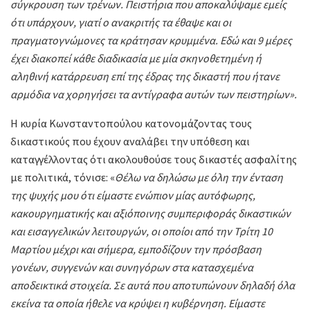
σύγκρουση των τρένων.
Πειστήρια που αποκαλύψαμε εμείς
ότι υπάρχουν, γιατί ο ανακριτής τα έθαψε και οι
πραγματογνώμονες τα κράτησαν κρυμμένα. Εδώ και 9 μέρες
έχει διακοπεί κάθε διαδικασία με μία σκηνοθετημένη ή
αληθινή κατάρρευση επί της έδρας της δικαστή που ήτανε
αρμόδια να χορηγήσει τα αντίγραφα αυτών των πειστηρίων».
Η κυρία Κωνσταντοπούλου κατονομάζοντας τους
δικαστικούς που έχουν αναλάβει την υπόθεση και
καταγγέλλοντας ότι ακολουθούσε τους δικαστές ασφαλίτης
με πολιτικά, τόνισε: «
Θέλω να δηλώσω με όλη την ένταση
της ψυχής μου ότι είμαστε ενώπιον μίας αυτόφωρης,
κακουργηματικής και αξιόποινης συμπεριφοράς δικαστικών
και εισαγγελικών λειτουργών, οι οποίοι από την Τρίτη 10
Μαρτίου μέχρι και σήμερα, εμποδίζουν την πρόσβαση
γονέων, συγγενών και συνηγόρων στα κατασχεμένα
αποδεικτικά στοιχεία. Σε αυτά που αποτυπώνουν δηλαδή όλα
εκείνα τα οποία ήθελε να κρύψει η κυβέρνηση. Είμαστε