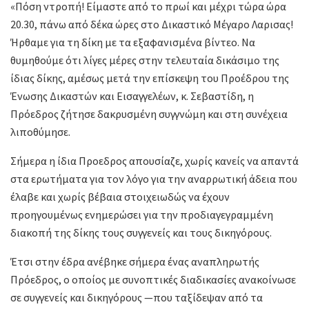
«Πόση ντροπή! Είμαστε από το πρωί και μέχρι τώρα ώρα
20.30, πάνω από δέκα ώρες στο Δικαστικό Μέγαρο Λαρισας!
Ήρθαμε για τη δίκη με τα εξαφανισμένα βίντεο. Να
θυμηθούμε ότι λίγες μέρες στην τελευταία δικάσιμο της
ίδιας δίκης, αμέσως μετά την επίσκεψη του Προέδρου της
Ένωσης Δικαστών και Εισαγγελέων, κ. Σεβαστίδη, η
Πρόεδρος ζήτησε δακρυσμένη συγγνώμη και στη συνέχεια
λιποθύμησε.
Σήμερα η ίδια Προεδρος απουσίαζε, χωρίς κανείς να απαντά
στα ερωτήματα για τον λόγο για την αναρρωτική άδεια που
έλαβε και χωρίς βέβαια στοιχειωδώς να έχουν
προηγουμένως ενημερώσει για την προδιαγεγραμμένη
διακοπή της δίκης τους συγγενείς και τους δικηγόρους.
Έτσι στην έδρα ανέβηκε σήμερα ένας αναπληρωτής
Πρόεδρος, ο οποίος με συνοπτικές διαδικασίες ανακοίνωσε
σε συγγενείς και δικηγόρους —που ταξίδεψαν από τα