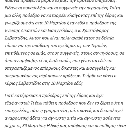
παίρνει τηλέφωνα μπροστά μας, την πρόεδρο υπηρεσίας.
Είδανε οι συνάδελφοι και οι συγγενείς την περασμένη Τρίτη
μια άλλη πρόεδρο να καταρρέει κλαίγοντας επί της έδρας και
γνωρίζουμε ότι στις 10 Μαρτίου ήταν εδώ ο πρόεδρος της
Ένωσης Δικαστών και Εισαγγελέων, ο κ. Χριστόφορος
Σεβαστίδης. Αυτός που είναι πολυγραφότατος σε δελτία
τύπου για την υπόθεση του εγκλήματος των Τεμπών,
επιτιθέμενος σε εμάς, στους συγγενείς, στους συνηγόρους, σε
όποιον αμφισβητεί τις διαδικασίες που γίνονται εδώ και
υπερασπιζόμενος επίορκους δικαστές και εισαγγελείς και
υπεραμυνόμενος αξιόποινων πράξεων. Τι ήρθε να κάνει ο
κύριος Σεβαστίδης στις 10 Μαρτίου εδώ;
Γιατί κατέρρευσε η πρόεδρος επί της έδρας και έχει
εξαφανιστεί; Τι έχει πάθει η πρόεδρος που δεν το ξέρει ούτε η
εισαγγελέας, ούτε η γραμματέας, ούτε κανείς και δικαιολογεί
αναρρωτική άδεια για άγνωστη αιτία και άγνωστη ασθένεια
μέχρι τις 30 Μαρτίου; Η δική μας απόφαση και πεποίθηση είναι