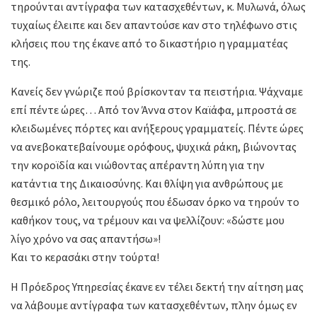
τηρούνται αντίγραφα των κατασχεθέντων, κ. Μυλωνά, όλως
τυχαίως έλειπε και δεν απαντούσε καν στο τηλέφωνο στις
κλήσεις που της έκανε από το δικαστήριο η γραμματέας
της.
Κανείς δεν γνώριζε πού βρίσκονταν τα πειστήρια. Ψάχναμε
επί πέντε ώρες… Από τον Άννα στον Καϊάφα, μπροστά σε
κλειδωμένες πόρτες και ανήξερους γραμματείς. Πέντε ώρες
να ανεβοκατεβαίνουμε ορόφους, ψυχικά ράκη, βιώνοντας
την κοροϊδία και νιώθοντας απέραντη λύπη για την
κατάντια της Δικαιοσύνης. Και θλίψη για ανθρώπους με
θεσμικό ρόλο, λειτουργούς που έδωσαν όρκο να τηρούν το
καθήκον τους, να τρέμουν και να ψελλίζουν: «δώστε μου
λίγο χρόνο να σας απαντήσω»!
Και το κερασάκι στην τούρτα!
Η Πρόεδρος Υπηρεσίας έκανε εν τέλει δεκτή την αίτηση μας
να λάβουμε αντίγραφα των κατασχεθέντων, πλην όμως εν