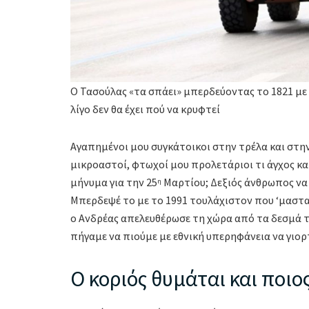
Ο Τασούλας «τα σπάει» μπερδεύοντας το 1821 με 
λίγο δεν θα έχει πού να κρυφτεί
Αγαπημένοι μου συγκάτοικοι στην τρέλα και στη
μικροαστοί, φτωχοί μου προλετάριοι τι άγχος και
μήνυμα για την 25
Μαρτίου; Δεξιός άνθρωπος να μ
η
Μπερδεψέ το με το 1991 τουλάχιστον που ‘μασταν
ο Ανδρέας απελευθέρωσε τη χώρα από τα δεσμά τ
πήγαμε να πιούμε με εθνική υπερηφάνεια να γιορ
Ο κοριός θυμάται και ποιο