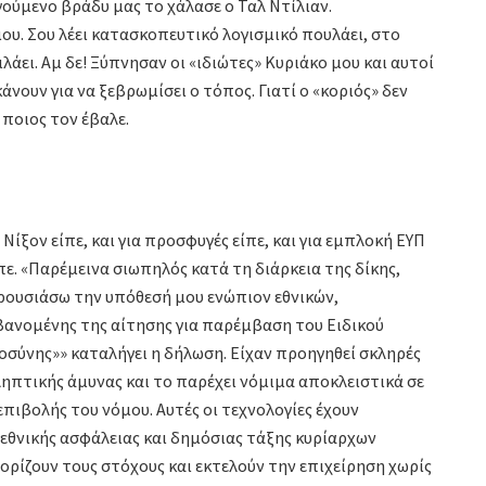
γούμενο βράδυ μας το χάλασε ο Ταλ Ντίλιαν.
ου. Σου λέει κατασκοπευτικό λογισμικό πουλάει, στο
λάει. Αμ δε! Ξύπνησαν οι «ιδιώτες» Κυριάκο μου και αυτοί
άνουν για να ξεβρωμίσει ο τόπος. Γιατί ο «κοριός» δεν
 ποιος τον έβαλε.
Νίξον είπε, και για προσφυγές είπε, και για εμπλοκή ΕΥΠ
ίπε. «Παρέμεινα σιωπηλός κατά τη διάρκεια της δίκης,
ρουσιάσω την υπόθεσή μου ενώπιον εθνικών,
βανομένης της αίτησης για παρέμβαση του Ειδικού
οσύνης»» καταλήγει η δήλωση. Είχαν προηγηθεί σκληρές
ληπτικής άμυνας και το παρέχει νόμιμα αποκλειστικά σε
πιβολής του νόμου. Αυτές οι τεχνολογίες έχουν
 εθνικής ασφάλειας και δημόσιας τάξης κυρίαρχων
αθορίζουν τους στόχους και εκτελούν την επιχείρηση χωρίς