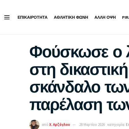
ΕΠΙΚΑΙΡΌΤΗΤΑ
ΑΘΛΗΤΙΚΉ ΦΩΝΉ
ΆΛΛΗ ΌΨΗ
PI
Φούσκωσε ο λ
στη δικαστικ
σκάνδαλο των
παρέλαση τω
από
Χ. Αρζόγλου
28 Μαρτίου 2026
κατηγορία:
Ε