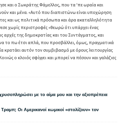
σε και ο Σωκράτης Φάμελλος, που τα ‘πε ωραία και
ενούν και μένα. «Αυτό που διαπιστώνω είναι υποχώρηση
λίτες και ως πολιτικά πρόσωπα και άρα ακαταλληλότητα
θεσε χωρίς περιστροφές «θεωρώ ότι υπάρχει ένας
ς αρχές της δημοκρατίας και του Συντάγματος, και
, να το πω έτσι απλά, που προσβάλλει, όμως, πραγματικά
οία κρατάει αυτόν τον συμβιβασμό με όρους λειτουργίας
οινώς ο κλοιός σφίγγει και μπορεί να πέσουν και γαλάζιες
χρυσοπληρώσει με το αίμα μου και την αξιοπρέπεια
 Τραμπ; Οι Αμερικανοί κωμικοί «στολίζουν» τον