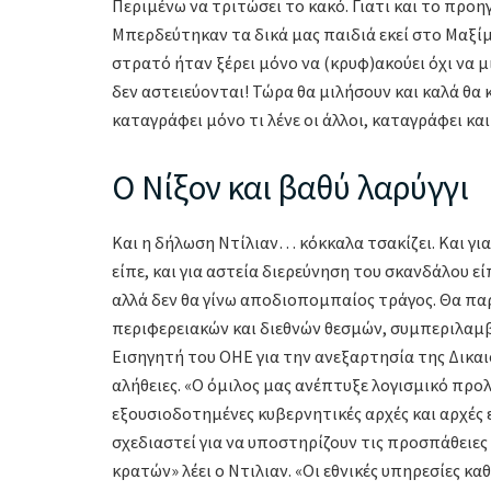
Περιμένω να τριτώσει το κακό. Γιατι και το προη
Μπερδεύτηκαν τα δικά μας παιδιά εκεί στο Μαξίμ
στρατό ήταν ξέρει μόνο να (κρυφ)ακούει όχι να μι
δεν αστειεύονται! Τώρα θα μιλήσουν και καλά θα κ
καταγράφει μόνο τι λένε οι άλλοι, καταγράφει και
Ο Νίξον και βαθύ λαρύγγι
Και η δήλωση Ντίλιαν… κόκκαλα τσακίζει. Και για 
είπε, και για αστεία διερεύνηση του σκανδάλου ε
αλλά δεν θα γίνω αποδιοπομπαίος τράγος. Θα πα
περιφερειακών και διεθνών θεσμών, συμπεριλαμ
Εισηγητή του ΟΗΕ για την ανεξαρτησία της Δικαι
αλήθειες. «Ο όμιλος μας ανέπτυξε λογισμικό προ
εξουσιοδοτημένες κυβερνητικές αρχές και αρχές ε
σχεδιαστεί για να υποστηρίζουν τις προσπάθειες
κρατών» λέει ο Ντιλιαν. «Οι εθνικές υπηρεσίες κ