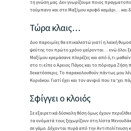
τη γνώση μας. Δεν γνωρίζουμε ποιος πραγματοποί
τούμπανο και στο Μαξίμου κρυφό καμάρι… και δ
Τώρα κλαις…
Δυο παροιμίες θα επικαλεστώ γιατί η λαϊκή θυμοσ
ψεύτης τον πρώτο χρόνο χαίρονται… ενώ όλοι ξέρ
Μαξίμου κρεμάσανε πλερέζες και από ό,τι μαθαίν
στο τι είπε ο Αρειος Πάγος και το πόρισμα Ζήση 
δεκατέσσερις. Το παρακολουθούν πάντως μου λένε
Κυριάκου. Γιατί έχει και τον ανιψιό που τα ‘χει 
Σφίγγει ο κλοιός
Σε εξαιρετικά δύσκολη θέση όμως έχουν περιέλθει
τα ονόματά τους ξεχωρίζουν στη λίστα Μενουδάκ
σε γάμο. Δέχονται πυρά από την Αντιπολίτευση κα