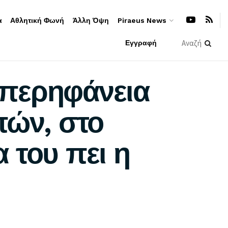
α
Αθλητική Φωνή
Άλλη Όψη
Piraeus News
Εγγραφή
υπερηφάνεια
πών, στο
 του πει η