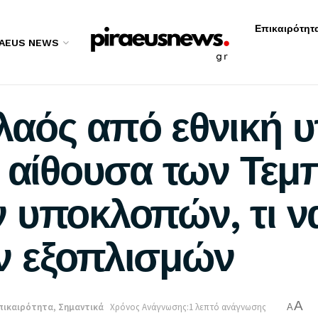
Επικαιρότητ
RAEUS NEWS
αός από εθνική 
ή αίθουσα των Τεμ
 υποκλοπών, τι να
ν εξοπλισμών
A
πικαιρότητα
,
Σημαντικά
Χρόνος Ανάγνωσης:1 λεπτό ανάγνωσης
A