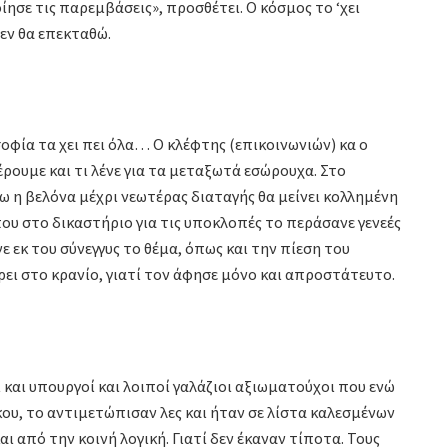
ησε τις παρεμβάσεις», προσθέτει. Ο κόσμος το ‘χει
εν θα επεκταθώ.
οφία τα χει πει όλα… Ο κλέφτης (επικοινωνιών) κα ο
ουμε και τι λένε για τα μεταξωτά εσώρουχα. Στο
ω η βελόνα μέχρι νεωτέρας διαταγής θα μείνει κολλημένη
που στο δικαστήριο για τις υποκλοπές το περάσανε γενεές
 εκ του σύνεγγυς το θέμα, όπως και την πίεση του
πάρει στο κρανίο, γιατί τον άφησε μόνο και απροστάτευτο.
 και υπουργοί και λοιποί γαλάζιοι αξιωματούχοι που ενώ
ου, το αντιμετώπισαν λες και ήταν σε λίστα καλεσμένων
ι από την κοινή λογική. Γιατί δεν έκαναν τίποτα. Τους