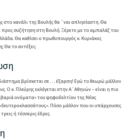
σης στο κανάλι της Βουλής θα ΄ναι απλησίαστη. Θα
ι προς συζήτηση στη Βουλή. Ξέρετε με το αμπαλάζ του
λλάδα. Θα καθίσει ο πρωθυπουργός κ. Κυριάκος
 Θα το αντέξει;
ωση
 διάστημα βρίσκεται σε … έξαρση! Εγώ το θεωρώ μάλλον
ς. Ο κ. Πλεύρης εκλέγεται στην Α΄Αθηνών – είναι η πιο
 «βαριά ονόματα» του ψηφοδελτίου της Νέας
 «δευτεροκλασσάτους». Πόσο μάλλον που οι υπάρχουσες
τρεις ή τέσσερις έδρες.
ρη