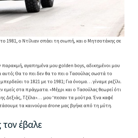
το 1981, ο Ντίλιαν σπάει τη σιωπή, και ο Μητσοτάκης σε
ν παρακμή, αγαπημένα μου golden boys, αδικημένοι μου
 αυτό; Θα το πει δεν θα το πει ο Τασούλας σωστά το
περδεύει το 1821 με το 1981; Για όνομα… γίναμε ρεζίλι.
 εμείς στα πράγματα. «Μέχρι και ο Τασούλας θεωρεί ότι
ης Δεξιάς, Τζέλα»… μου ‘πεσαν τα μούτρα. Ένα καφέ
τάσουμε τα καινούρια drone μας βγήκε από τη μύτη.
ς τον έβαλε