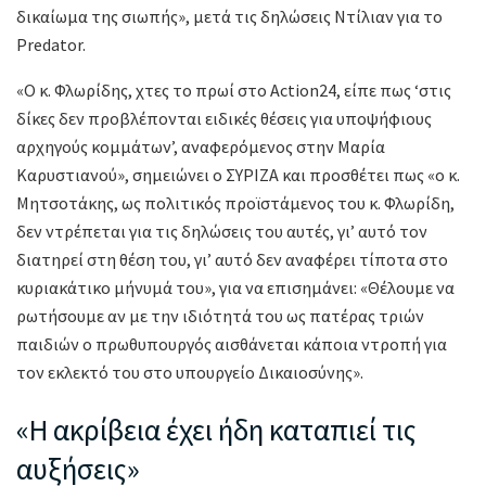
δικαίωμα της σιωπής», μετά τις δηλώσεις Ντίλιαν για το
Predator.
«Ο κ. Φλωρίδης, χτες το πρωί στο Action24, είπε πως ‘στις
δίκες δεν προβλέπονται ειδικές θέσεις για υποψήφιους
αρχηγούς κομμάτων’, αναφερόμενος στην Μαρία
Καρυστιανού», σημειώνει ο ΣΥΡΙΖΑ και προσθέτει πως «ο κ.
Μητσοτάκης, ως πολιτικός προϊστάμενος του κ. Φλωρίδη,
δεν ντρέπεται για τις δηλώσεις του αυτές, γι’ αυτό τον
διατηρεί στη θέση του, γι’ αυτό δεν αναφέρει τίποτα στο
κυριακάτικο μήνυμά του», για να επισημάνει: «Θέλουμε να
ρωτήσουμε αν με την ιδιότητά του ως πατέρας τριών
παιδιών ο πρωθυπουργός αισθάνεται κάποια ντροπή για
τον εκλεκτό του στο υπουργείο Δικαιοσύνης».
«Η ακρίβεια έχει ήδη καταπιεί τις
αυξήσεις»