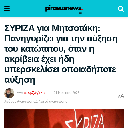
ΣΥΡΙΖΑ για Μητσοτάκη:
Πανηγυρίζει για την αύξηση
του κατώτατου, όταν η
ακρίβεια έχει ήδη
υπερσκελίσει οποιαδήποτε
αύξηση
από
Χ. Αρζόγλου
31 Μαρτίου 2026
A
A
Χρόνος Ανάγνωσης:1 λεπτό ανάγνωσης