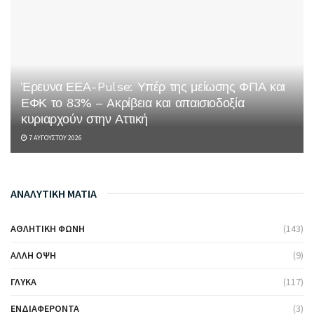
Έρευνα ΕΕΑ-Pulse: Υπέρ της μείωσης ΦΠΑ και
ΕΦΚ το 83% – Aκρίβεια και απαισιοδοξία
κυριαρχούν στην Αττική
7 ΑΥΓΟΎΣΤΟΥ 2026
ΑΝΑΛΥΤΙΚΗ ΜΑΤΙΑ
ΑΘΛΗΤΙΚΉ ΦΩΝΉ
(143)
ΆΛΛΗ ΌΨΗ
(9)
ΓΛΥΚΆ
(117)
ΕΝΔΙΑΦΈΡΟΝΤΑ
(3)