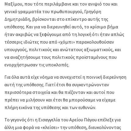
Μαξίμου, που τότε περιλάμβανε και τον ανιψιό του και
γενικό γραμματέα του πρωθυπουργού, Γρηγόρη
Δημητριάδη, βρίσκονται στο επίκεντρο αυτής της
υπόθεσης. Και για να διερευνηθεί αυτό, το κρίσιμο βήμα
ήταν ακριβώς να ξεφύγουμε από τη λογική ότι ήταν απλώς
τέσσερις ιδιώτες που από «χόμπι» παρακολουθούσαν
υπουργούς, πολιτικούς και ανώτατους αξιωματικούς, και
να αναζητήσουμε τους πολιτικούς προϊσταμένους που
ενορχήστρωσαν τις υποκλοπές.
Για όλα αυτά είχε νόημα να συνεχιστεί η ποινική διερεύνηση
αυτή της υπόθεσης. Γιατί έτσι θα συγκεντρώνονταν
περισσότερα στοιχεία και θα πιέζονταν και αυτοί που
πρέπει να μιλήσουν και έτσι θα μπορούσαμε να είχαμε
πλήρη εικόνα της υπόθεσης και των ευθυνών.
Το γεγονός ότι η Εισαγγελία του Αρείου Πάγου επέλεξε για
άλλη μια φορά να «κλείσει» την υπόθεση, διευκολύνοντας