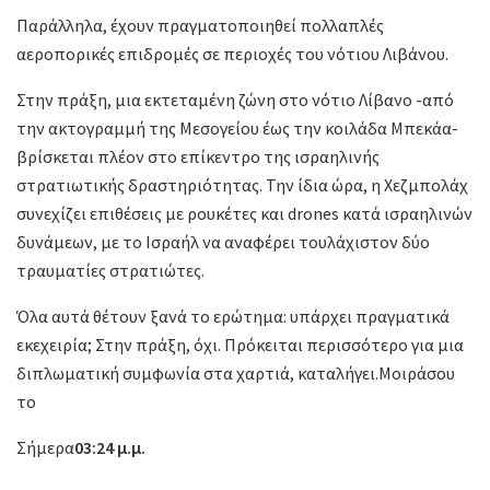
Παράλληλα, έχουν πραγματοποιηθεί πολλαπλές
αεροπορικές επιδρομές σε περιοχές του νότιου Λιβάνου.
Στην πράξη, μια εκτεταμένη ζώνη στο νότιο Λίβανο -από
την ακτογραμμή της Μεσογείου έως την κοιλάδα Μπεκάα-
βρίσκεται πλέον στο επίκεντρο της ισραηλινής
στρατιωτικής δραστηριότητας. Την ίδια ώρα, η Χεζμπολάχ
συνεχίζει επιθέσεις με ρουκέτες και drones κατά ισραηλινών
δυνάμεων, με το Ισραήλ να αναφέρει τουλάχιστον δύο
τραυματίες στρατιώτες.
Όλα αυτά θέτουν ξανά το ερώτημα: υπάρχει πραγματικά
εκεχειρία; Στην πράξη, όχι. Πρόκειται περισσότερο για μια
διπλωματική συμφωνία στα χαρτιά, καταλήγει.Μοιράσου
το
Σήμερα
03:24 μ.μ.