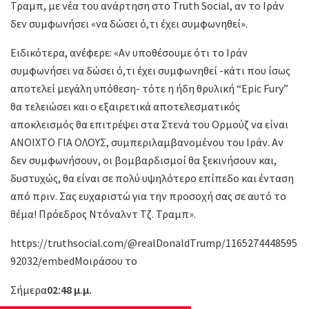
Τραμπ, με νέα του ανάρτηση στο Truth Social, αν το Ιράν
δεν συμφωνήσει «να δώσει ό,τι έχει συμφωνηθεί».
Ειδικότερα, ανέφερε: «Αν υποθέσουμε ότι το Ιράν
συμφωνήσει να δώσει ό,τι έχει συμφωνηθεί -κάτι που ίσως
αποτελεί μεγάλη υπόθεση- τότε η ήδη θρυλική “Epic Fury”
θα τελειώσει και ο εξαιρετικά αποτελεσματικός
αποκλεισμός θα επιτρέψει στα Στενά του Ορμούζ να είναι
ΑΝΟΙΧΤΟ ΓΙΑ ΟΛΟΥΣ, συμπεριλαμβανομένου του Ιράν. Αν
δεν συμφωνήσουν, οι βομβαρδισμοί θα ξεκινήσουν και,
δυστυχώς, θα είναι σε πολύ υψηλότερο επίπεδο και ένταση
από πριν. Σας ευχαριστώ για την προσοχή σας σε αυτό το
θέμα! Πρόεδρος Ντόναλντ Τζ. Τραμπ».
https://truthsocial.com/@realDonaldTrump/1165274448595
92032/embedΜοιράσου το
Σήμερα
02:48 μ.μ.