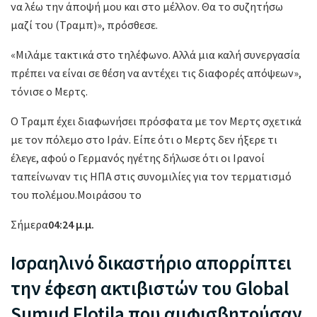
να λέω την άποψή μου και στο μέλλον. Θα το συζητήσω
μαζί του (Τραμπ)», πρόσθεσε.
«Μιλάμε τακτικά στο τηλέφωνο. Αλλά μια καλή συνεργασία
πρέπει να είναι σε θέση να αντέχει τις διαφορές απόψεων»,
τόνισε ο Μερτς.
Ο Τραμπ έχει διαφωνήσει πρόσφατα με τον Μερτς σχετικά
με τον πόλεμο στο Ιράν. Είπε ότι ο Μερτς δεν ήξερε τι
έλεγε, αφού ο Γερμανός ηγέτης δήλωσε ότι οι Ιρανοί
ταπείνωναν τις ΗΠΑ στις συνομιλίες για τον τερματισμό
του πολέμου.Μοιράσου το
Σήμερα
04:24 μ.μ.
Ισραηλινό δικαστήριο απορρίπτει
την έφεση ακτιβιστών του Global
Sumud Flotila που αμφισβητούσαν