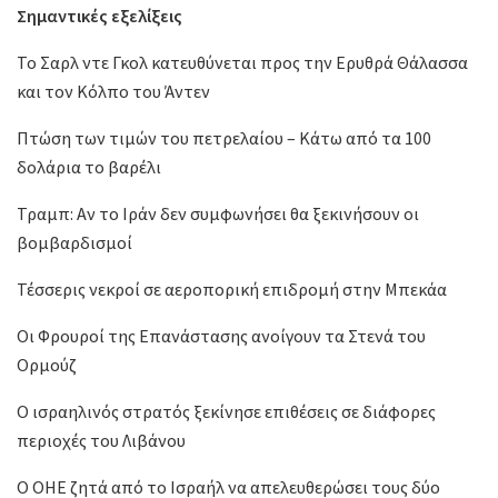
Σημαντικές εξελίξεις
Το Σαρλ ντε Γκολ κατευθύνεται προς την Ερυθρά Θάλασσα
και τον Κόλπο του Άντεν
Πτώση των τιμών του πετρελαίου – Κάτω από τα 100
δολάρια το βαρέλι
Τραμπ: Αν το Ιράν δεν συμφωνήσει θα ξεκινήσουν οι
βομβαρδισμοί
Τέσσερις νεκροί σε αεροπορική επιδρομή στην Μπεκάα
Οι Φρουροί της Επανάστασης ανοίγουν τα Στενά του
Ορμούζ
Ο ισραηλινός στρατός ξεκίνησε επιθέσεις σε διάφορες
περιοχές του Λιβάνου
Ο ΟΗΕ ζητά από το Ισραήλ να απελευθερώσει τους δύο