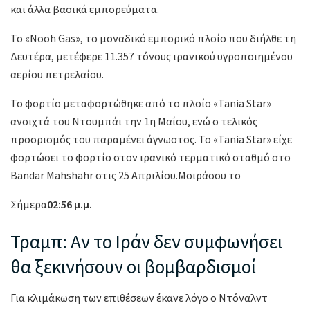
και άλλα βασικά εμπορεύματα.
Το «Nooh Gas», το μοναδικό εμπορικό πλοίο που διήλθε τη
Δευτέρα, μετέφερε 11.357 τόνους ιρανικού υγροποιημένου
αερίου πετρελαίου.
Το φορτίο μεταφορτώθηκε από το πλοίο «Tania Star»
ανοιχτά του Ντουμπάι την 1η Μαΐου, ενώ ο τελικός
προορισμός του παραμένει άγνωστος. Το «Tania Star» είχε
φορτώσει το φορτίο στον ιρανικό τερματικό σταθμό στο
Bandar Mahshahr στις 25 Απριλίου.Μοιράσου το
Σήμερα
02:56 μ.μ.
Τραμπ: Αν το Ιράν δεν συμφωνήσει
θα ξεκινήσουν οι βομβαρδισμοί
Για κλιμάκωση των επιθέσεων έκανε λόγο ο Ντόναλντ