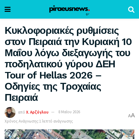
Κυκλοφοριακές ρυθμίσεις
στον Πειραιά την Κυριακή 10
Μαΐου λόγω διεξαγωγής του
ποδηλατικού γύρου ΔΕΗ
Tour of Hellas 2026 –
Οδηγίες της Τροχαίας
Πειραιά
από
Χ. Αρζόγλου
8 Μαΐου 2026
A
A
Χρόνος Ανάγνωσης:1 λεπτό ανάγνωσης