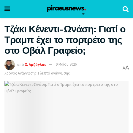
Τζάκι Κένεντι-Ωνάση: Γιατί ο
Τραμπ έχει το πορτρέτο της
στο Οβάλ Γραφείο;
από
Χ. Αρζόγλου
9 Μαΐου 2026
A
A
Χρόνος Ανάγνωσης:1 λεπτό ανάγνωσης