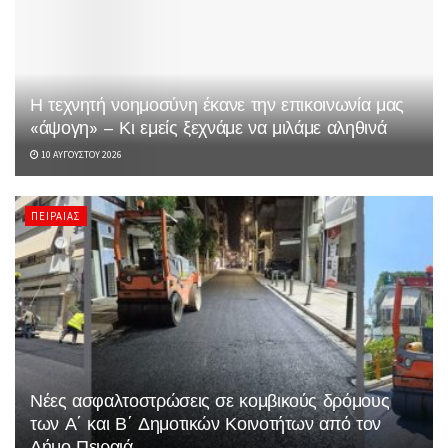
Η τεχνητή νοημοσύνη έκανε την επικοινωνία μας
«άψογη» – Κι εμείς ξεχνάμε να μιλάμε αληθινά
10 ΑΥΓΟΎΣΤΟΥ 2026
ΠΕΙΡΑΙΆΣ
Νέες ασφαλτοστρώσεις σε κομβικούς δρόμους
των Α΄ και Β΄ Δημοτικών Κοινοτήτων από τον
Δήμο Πειραιά