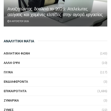
Αναζητώντας δουλειά το 2025: Ατελείωτες
αιτήσεις και χαμένες ελπίδες στην αγορά εργασίας
9 ΑΥΓΟΎΣΤΟΥ 2026
ΑΝΑΛΥΤΙΚΗ ΜΑΤΙΑ
ΑΘΛΗΤΙΚΉ ΦΩΝΉ
(143)
ΆΛΛΗ ΌΨΗ
(10)
ΓΛΥΚΆ
(117)
ΕΝΔΙΑΦΈΡΟΝΤΑ
(3)
ΕΠΙΚΑΙΡΌΤΗΤΑ
(3,686)
ΖΥΜΑΡΙΚΆ
(3)
ΖΎΜΕΣ
(22)