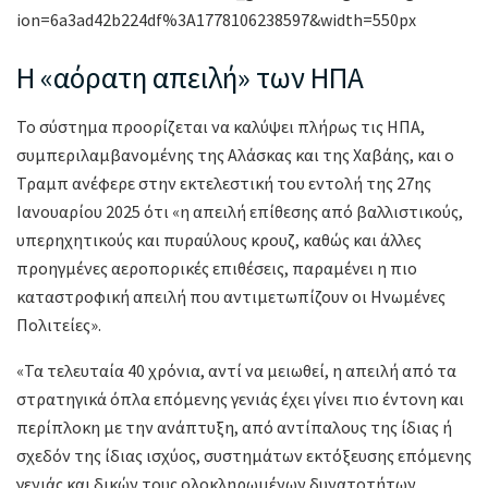
ion=6a3ad42b224df%3A1778106238597&width=550px
Η «αόρατη απειλή» των ΗΠΑ
Το σύστημα προορίζεται να καλύψει πλήρως τις ΗΠΑ,
συμπεριλαμβανομένης της Αλάσκας και της Χαβάης, και ο
Τραμπ ανέφερε στην εκτελεστική του εντολή της 27ης
Ιανουαρίου 2025 ότι «η απειλή επίθεσης από βαλλιστικούς,
υπερηχητικούς και πυραύλους κρουζ, καθώς και άλλες
προηγμένες αεροπορικές επιθέσεις, παραμένει η πιο
καταστροφική απειλή που αντιμετωπίζουν οι Ηνωμένες
Πολιτείες».
«Τα τελευταία 40 χρόνια, αντί να μειωθεί, η απειλή από τα
στρατηγικά όπλα επόμενης γενιάς έχει γίνει πιο έντονη και
περίπλοκη με την ανάπτυξη, από αντίπαλους της ίδιας ή
σχεδόν της ίδιας ισχύος, συστημάτων εκτόξευσης επόμενης
γενιάς και δικών τους ολοκληρωμένων δυνατοτήτων