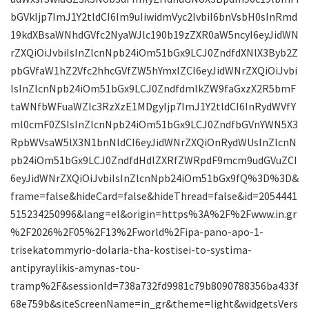
bGVkIjp7ImJ1Y2tldCI6Im9uIiwidmVyc2lvbiI6bnVsbH0sInRmd
19kdXBsaWNhdGVfc2NyaWJlc190b19zZXR0aW5ncyI6eyJidWN
rZXQiOiJvbiIsInZlcnNpb24iOm51bGx9LCJ0ZndfdXNlX3Byb2Z
pbGVfaW1hZ2Vfc2hhcGVfZW5hYmxlZCI6eyJidWNrZXQiOiJvbi
IsInZlcnNpb24iOm51bGx9LCJ0ZndfdmlkZW9faGxzX2R5bmF
taWNfbWFuaWZlc3RzXzE1MDgyIjp7ImJ1Y2tldCI6InRydWVfY
ml0cmF0ZSIsInZlcnNpb24iOm51bGx9LCJ0ZndfbGVnYWN5X3
RpbWVsaW5lX3N1bnNldCI6eyJidWNrZXQiOnRydWUsInZlcnN
pb24iOm51bGx9LCJ0ZndfdHdlZXRfZWRpdF9mcm9udGVuZCI
6eyJidWNrZXQiOiJvbiIsInZlcnNpb24iOm51bGx9fQ%3D%3D&
frame=false&hideCard=false&hideThread=false&id=2054441
515234250996&lang=el&origin=https%3A%2F%2Fwww.in.gr
%2F2026%2F05%2F13%2Fworld%2Fipa-pano-apo-1-
trisekatommyrio-dolaria-tha-kostisei-to-systima-
antipyraylikis-amynas-tou-
tramp%2F&sessionId=738a732fd9981c79b8090788356ba433f
68e759b&siteScreenName=in_gr&theme=light&widgetsVers