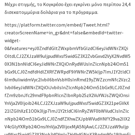
Μέχρι στιγμής, το Κογκρέσο έχει εγκρίνει μόνο περίπου 24,4
δισεκατομμύρια δολάρια για το πρόγραμμα.
https://platform.twitter.com/embed/Tweet.html?
creatorScreenName=in_gr&dnt=false&embedId=twitter-
widget-
0&features=eyJ0ZndfdGltZWxpbmVfbGlzdCI6eyJidWNrZXQi
OltdLCJ2ZXJzaW9uIjpudWxsfSwidGZ3X2ZvbGxvd2VyX2NvdW5
0X3N1bnNldCI6eyJidWNrZXQiOnRydWUsInZlcnNpb24iOm51
bGx9LCJ0ZndfdHdlZXRfZWRpdF9iYWNrZW5kIjp7ImJ1Y2tldCI
6Im9uIiwidmVyc2lvbiI6bnVsbH0sInRmd19yZWZzcmNfc2Vzc2
lvbiI6eyJidWNrZXQiOiJvbiIsInZlcnNpb24iOm51bGx9LCJ0Znd
fZm9zbnJfc29mdF9pbnRlcnZlbnRpb25zX2VuYWJsZWQiOnsi
YnVja2V0Ijoib24iLCJ2ZXJzaW9uIjpudWxsfSwidGZ3X21peGVkX
21lZGlhXzE1ODk3Ijp7ImJ1Y2tldCI6InRyZWF0bWVudCIsInZlc
nNpb24iOm51bGx9LCJ0ZndfZXhwZXJpbWVudHNfY29va2llX2
V4cGlyYXRpb24iOnsiYnVja2V0IjoxMjA5NjAwLCJ2ZXJzaW9uIjp
udWxsfSwidGZ3X3Nob3dfYmlyZHdhdGNoX3Bpdm90c19lbmFi