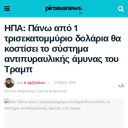
ΗΠΑ: Πάνω από 1
τρισεκατομμύριο δολάρια θα
κοστίσει το σύστημα
αντιπυραυλικής άμυνας του
Τραμπ
από
Χ. Αρζόγλου
15 Μαΐου 2026
A
A
Χρόνος Ανάγνωσης:2 λεπτά ανάγνωσης