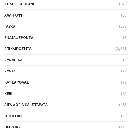
ΑΘΛΗΤΙΚΉ ΦΩΝΉ
(143)
ΆΛΛΗ ΌΨΗ
(10)
ΓΛΥΚΆ
(117)
ΕΝΔΙΑΦΈΡΟΝΤΑ
(3)
ΕΠΙΚΑΙΡΌΤΗΤΑ
(3,681)
ΖΥΜΑΡΙΚΆ
(3)
ΖΎΜΕΣ
(22)
ΚΑΤΣΑΡΌΛΑΣ
(37)
ΚΈΙΚ
(45)
ΛΊΓΑ ΛΌΓΙΑ ΚΑΙ ΣΤΑΡΆΤΑ
(175)
ΟΡΕΚΤΙΚΆ
(30)
ΠΕΙΡΑΙΆΣ
(278)