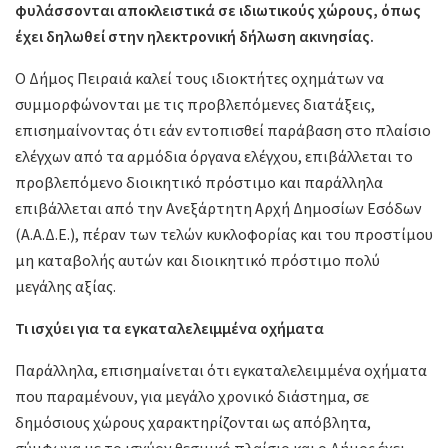
φυλάσσονται αποκλειστικά σε ιδιωτικούς χώρους, όπως
έχει δηλωθεί στην ηλεκτρονική δήλωση ακινησίας.
Ο Δήμος Πειραιά καλεί τους ιδιοκτήτες οχημάτων να
συμμορφώνονται με τις προβλεπόμενες διατάξεις,
επισημαίνοντας ότι εάν εντοπισθεί παράβαση στο πλαίσιο
ελέγχων από τα αρμόδια όργανα ελέγχου, επιβάλλεται το
προβλεπόμενο διοικητικό πρόστιμο και παράλληλα
επιβάλλεται από την Ανεξάρτητη Αρχή Δημοσίων Εσόδων
(Α.Α.Δ.Ε.), πέραν των τελών κυκλοφορίας και του προστίμου
μη καταβολής αυτών και διοικητικό πρόστιμο πολύ
μεγάλης αξίας.
Τι ισχύει για τα εγκαταλελειμμένα οχήματα
Παράλληλα, επισημαίνεται ότι εγκαταλελειμμένα οχήματα
που παραμένουν, για μεγάλο χρονικό διάστημα, σε
δημόσιους χώρους χαρακτηρίζονται ως απόβλητα,
σύμφωνα με το ισχύον θεσμικό πλαίσιο και ο Δήμος έχει