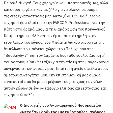
Πειραιά Νικητή. Τους χορηγούς και υποστηρικτές μας, αλλά
και όσους εργάστηκαν με ζήλο για να ολοκληρώσουμε
τις νέες εγκαταστάσεις μας. Μεταξύ αυτών, θα ήθελα να
ευχαριστήσω ιδιαίτερα την FARCOM Professional, για την
πίστη στο όραμά μας για τη διαμόρφωση του Κοινωνικού
Κομμωτηρίου, αλλά και την έμπρακτη στήριξη στον
εξοπλισμό του χώρου, τον Μπάμπη Λιακόσταυρο για την
θεμελίωση του ισόγειου χώρου του Πολυχώρου στη
“Βασιλικών 7” και τον Σαράντο Ευσταθόπουλο, Διοικητή
του νοσοκομείου «Μεταξά» για την πίστη στη μακροχρόνια
συνεργασία των φορέων μας. Ιδιαίτερη μνεία οφείλω στους
άμεσους συνεργάτες μου. Την επιστημονική μας ομάδα,
είναι αυτοί που θα μετατρέψουν τους τοίχους των νέων
αυτών χώρων σε ένα καταφύγιο ελπίδας και ζεστασιάς. Σας
ευχαριστώ πολύ».
Ο Διοικητής του Αντικαρκινικού Νοσοκομείου
«Μεταξά» Σαράντος Ευσταθόπουλος, ανέφερε: