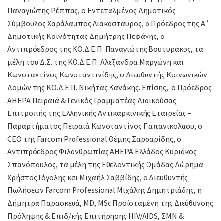
Παναγιώτης Ρέππας, ο Εντεταλμένος Δημοτικός
Σύμβουλος Χαράλαμπος Λιακόσταυρος, ο Πρόεδρος της Α΄
Δημοτικής Κοινότητας Δημήτρης Πεφάνης, ο
Αντιπρόεδρος της ΚΟ.Δ.Ε.Π. Παναγιώτης Βουτυράκος, τα
μέλη του Δ.Σ. της ΚΟ.Δ.Ε.Π. Αλεξάνδρα Μαργώνη και
Κωνσταντίνος Κωνσταντινίδης, ο Διευθυντής Κοινωνικών
Δομών της ΚΟ.Δ.Ε.Π. Νικήτας Κανάκης. Επίσης, ο Πρόεδρος
AHEPA Πειραιά & Γενικός Γραμματέας Διοικούσας
Επιτροπής της Ελληνικής Αντικαρκινικής Εταιρείας –
Παραρτήματος Πειραιά Κωνσταντίνος Παπανικολαου, ο
CEO της Farcom Professional Θέμης Σαρσαρίδης, ο
Αντιπρόεδρος Φιλανθρωπίας AHEPA Ελλάδος Κυριάκος
Σπανόπουλος, τα μέλη της Εθελοντικής Ομάδας Δώρημα
Χρήστος Γόγολης και Μιχαήλ Σαββίδης, ο Διευθυντής
Πωλήσεων Farcom Professional Μιχάλης Δημητριάδης, η
Δήμητρα Παρασκευά, MD, MSc Προϊσταμένη της Διεύθυνσης
Πρόληψης & Επιδ/κής Επιτήρησης HIV/AIDS, ΣΜΝ &