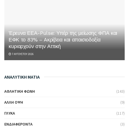
Έρευνα ΕΕΑ-Pulse: Υπέρ της μείωσης ΦΠΑ και
ΕΦΚ το 83% – Aκρίβεια και απαισιοδοξία
κυριαρχούν στην Αττική
7 ΑΥΓΟΎΣΤΟΥ 2026
ΑΝΑΛΥΤΙΚΗ ΜΑΤΙΑ
ΑΘΛΗΤΙΚΉ ΦΩΝΉ
(143)
ΆΛΛΗ ΌΨΗ
(9)
ΓΛΥΚΆ
(117)
ΕΝΔΙΑΦΈΡΟΝΤΑ
(3)