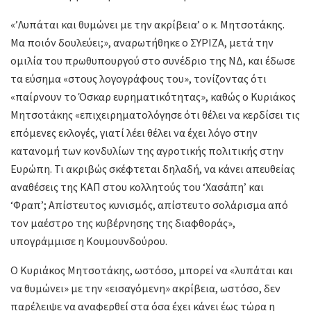
«’Λυπάται και θυμώνει με την ακρίβεια’ ο κ. Μητσοτάκης.
Μα ποιόν δουλεύει;», αναρωτήθηκε ο ΣΥΡΙΖΑ, μετά την
ομιλία του πρωθυπουργού στο συνέδριο της ΝΔ, και έδωσε
τα εύσημα «στους λογογράφους του», τονίζοντας ότι
«παίρνουν το Όσκαρ ευρηματικότητας», καθώς ο Κυριάκος
Μητσοτάκης «επιχειρηματολόγησε ότι θέλει να κερδίσει τις
επόμενες εκλογές, γιατί λέει θέλει να έχει λόγο στην
κατανομή των κονδυλίων της αγροτικής πολιτικής στην
Ευρώπη. Τι ακριβώς σκέφτεται δηλαδή, να κάνει απευθείας
αναθέσεις της ΚΑΠ στου κολλητούς του ‘Χασάπη’ και
‘Φραπ’; Απίστευτος κυνισμός, απίστευτο σολάρισμα από
τον μαέστρο της κυβέρνησης της διαφθοράς»,
υπογράμμισε η Κουμουνδούρου.
Ο Κυριάκος Μητσοτάκης, ωστόσο, μπορεί να «λυπάται και
να θυμώνει» με την «εισαγόμενη» ακρίβεια, ωστόσο, δεν
παρέλειψε να αναφερθεί στα όσα έχει κάνει έως τώρα η