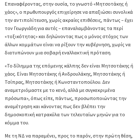
Επαναφέροντας, στην ουσία, το γνωστό «Μητσοτάκης ή
χάος», ο πρωθυπουργός επιχείρησε να απαξιώσει συνολικά
την αντιπολίτευση, χωρίς ακραίες επιθέσεις, πάντως – έχει
τον Γεωργιάδη για αυτές – επαναλαμβάνοντας τα περί
«τοξικότητας» και δηλώνοντας πως ο μόνος στόχος των
άλλων κομμάτων είναι να ρίξουν την κυβέρνηση, χωρίς να
διατυπώνουν μια σοβαρή εναλλακτική πρόταση.
«Το δίλημμα της επόμενης κάλπης δεν είναι Μητσοτάκης ή
χάος. Είναι Μητσοτάκης ή Ανδρουλάκης, Μητσοτάκης ή
Τσίπρας, Μητσοτάκης ή Κωνσταντοπούλου. Δεν
αναμετριόμαστε με το κενό, αλλά με συγκεκριμένα
πρόσωπα», όπως είπε, πάντως, προσωποποιώντας την
αναμέτρηση και κάνοντας πως δεν βλέπει την
δημοσκοπική κατρακύλα των τελευταίων μηνών για το
κόμμα του.
Με τη ΝΔ να παραμένει, προς το παρόν, στην πρώτη θέση,