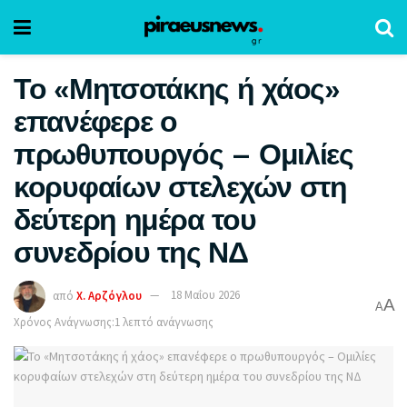
Το «Μητσοτάκης ή χάος»
επανέφερε ο
πρωθυπουργός – Ομιλίες
κορυφαίων στελεχών στη
δεύτερη ημέρα του
συνεδρίου της ΝΔ
από
Χ. Αρζόγλου
18 Μαΐου 2026
A
A
Χρόνος Ανάγνωσης:1 λεπτό ανάγνωσης