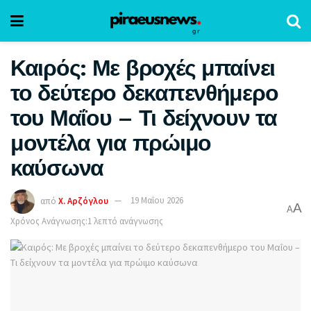
Καιρός: Με βροχές μπαίνει
το δεύτερο δεκαπενθήμερο
του Μαΐου – Τι δείχνουν τα
μοντέλα για πρώιμο
καύσωνα
από
Χ. Αρζόγλου
19 Μαΐου 2026
A
A
Χρόνος Ανάγνωσης:1 λεπτό ανάγνωσης