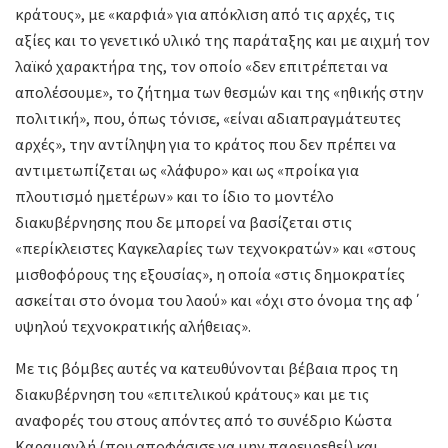
κράτους», με «καρφιά» για απόκλιση από τις αρχές, τις
αξίες και το γενετικό υλικό της παράταξης και με αιχμή τον
λαϊκό χαρακτήρα της, τον οποίο «δεν επιτρέπεται να
απολέσουμε», το ζήτημα των θεσμών και της «ηθικής στην
πολιτική», που, όπως τόνισε, «είναι αδιαπραγμάτευτες
αρχές», την αντίληψη για το κράτος που δεν πρέπει να
αντιμετωπίζεται ως «λάφυρο» και ως «προίκα για
πλουτισμό ημετέρων» και το ίδιο το μοντέλο
διακυβέρνησης που δε μπορεί να βασίζεται στις
«περίκλειστες Καγκελαρίες των τεχνοκρατών» και «στους
μισθοφόρους της εξουσίας», η οποία «στις δημοκρατίες
ασκείται στο όνομα του λαού» και «όχι στο όνομα της αφ΄
υψηλού τεχνοκρατικής αλήθειας».
Με τις βόμβες αυτές να κατευθύνονται βέβαια προς τη
διακυβέρνηση του «επιτελικού κράτους» και με τις
αναφορές του στους απόντες από το συνέδριο Κώστα
Καραμανλή (που αποφάσισε να μην παρευρεθεί) και