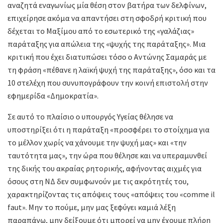
αναζητά εναγωνίως μία θέση στον βατήρα των δελφίνων,
επιχείρησε ακόμα να απαντήσει στη σφοδρή κριτική που
δέχεται το Μαξίμου από το εσωτερικό της «γαλάζιας»
παράταξης για απώλεια της «ψυχής της παράταξης». Μια
κριτική που έχει διατυπώσει τόσο ο Αντώνης Σαμαράς με
τη φράση «πέθανε η λαϊκή ψυχή της παράταξης», όσο και τα
10 στελέχη που συνυπογράφουν την κοινή επιστολή στην
εφημερίδα «Δημοκρατία».
Σε αυτό το πλαίσιο ο υπουργός Υγείας θέλησε να
υποστηρίξει ότι η παράταξη «προσφέρει το στοίχημα για
το μέλλον χωρίς να χάνουμε την ψυχή μας» και «την
ταυτότητα μας», την ώρα που θέλησε και να υπεραμυνθεί
της δικής του ακραίας ρητορικής, αφήνοντας αιχμές για
όσους στη ΝΔ δεν συμφωνούν με τις ακρότητές του,
χαρακτηρίζοντας τις απόψεις τους «απόψεις του «comme il
faut». Μην το πούμε, μην μας ξεφύγει καμιά λέξη
παραπάνω, μην δείξουμε ότι μπορεί να μην έχουμε πλήρη