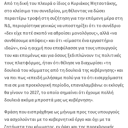
Από τη δική του πλευρά ο ίδιος ο Κυριάκος Μητσοτάκης,
στο κλείσιμο του συνεδρίου, μη θέλοντας να δώσει
περαιτέρω τροφή στη συζήτηση για την επόμενη μέρα στη
ΝΔ, περιορίστηκε γενικώς να υποστηρίξει ότι το συνέδριο
«δεν είχε ποτέ σκοπό να αθροίσει μονολόγους», αλλά «να
συνθέσουμε απόψεις» και ότι «είμαστε ένα εργαστήριο
ιδεών», ενώ η αιχμή που επεφύλασσε για τους υπουργούς
του και επομένως και για όσους ξεδιπλώνουν τις πολιτικές
τους πλατφόρμες, ήταν ότι θέλησε να διαχωρίσει «τη
δουλειά του κόμματος από τη δουλειά της κυβέρνησης» και
να πει πως «επειδή μιλήσαμε πολύ για το ότι εισερχόμαστε
πια σε μια προεκλογική περίοδο, επαναλαμβάνω: οι εκλογές
θα γίνουν το 2027, το οποίο σημαίνει ότι έχουμε πολλή
δουλειά ακόμα μπροστά μας ως κυβέρνηση».
Φράση που εισπράχθηκε ως μήνυμα προς τους υπουργούς
να ασχολούνται με το κυβερνητικό έργο και όχι με τα
ζητήματα του κόμματος, εν όψει και της προεκλογικής