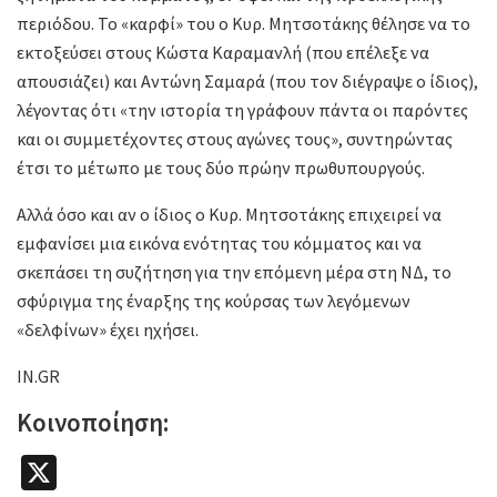
περιόδου. Το «καρφί» του ο Κυρ. Μητσοτάκης θέλησε να το
εκτοξεύσει στους Κώστα Καραμανλή (που επέλεξε να
απουσιάζει) και Αντώνη Σαμαρά (που τον διέγραψε ο ίδιος),
λέγοντας ότι «την ιστορία τη γράφουν πάντα οι παρόντες
και οι συμμετέχοντες στους αγώνες τους», συντηρώντας
έτσι το μέτωπο με τους δύο πρώην πρωθυπουργούς.
Αλλά όσο και αν ο ίδιος ο Κυρ. Μητσοτάκης επιχειρεί να
εμφανίσει μια εικόνα ενότητας του κόμματος και να
σκεπάσει τη συζήτηση για την επόμενη μέρα στη ΝΔ, το
σφύριγμα της έναρξης της κούρσας των λεγόμενων
«δελφίνων» έχει ηχήσει.
IN.GR
Κοινοποίηση:
X