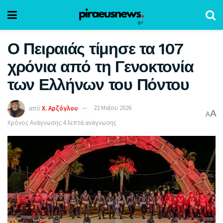
Ο Πειραιάς τίμησε τα 107
χρόνια από τη Γενοκτονία
των Ελλήνων του Πόντου
από
Χ. Αρζόγλου
22 Μαΐου 2026
A
A
Χρόνος Ανάγνωσης:4 λεπτά ανάγνωσης