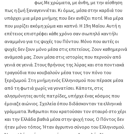
φως.Με χρώματα, με άνθη, με την αίσθηση
πως η ζωή ξαναγεννιέται. Κι όμως, μέσα στην καρδιά του
υπάρχει μια μέρα μνήμης που δεν ανθίζει ποτέ. Μια μέρα
που μυρίζει ακόμη χώμα και καπνό. Η 19η Μαΐου. Αυτή η
επέτειος επιστρέφει κάθε χρόνο σαν σιωπηλό καντήλι
αναμμένο για τις ψυχές του Πόντου. Μόνο που αυτές οι
ψυχές δεν ζουν μόνο μέσα στις επετείους. Ζουν καθημερινά
ανάμεσά μας. Ζουν μέσα στις ιστορίες που περνούν από
γενιά σε γενιά. Στους θρήνους της λύρας και στα ποντιακά
τραγούδια που κουβαλούν μέσα τους τον πόνο του
ξεριζωμού. Στη μνήμη ενός Ελληνισμού που πέρασε μέσα
από τη φωτιά χωρίς να γονατίσει. Κάποτε, στις
αλησμόνητες αυτές πατρίδες, υπήρχε ένας κόσμος που
έμοιαζε αιώνιος. Σχολεία όπου διδάσκονταν τα ελληνικά
γράμματα. Άνθρωποι που κρατούσαν τον σταυρό στο χέρι
και την Ελλάδα βαθιά μέσα στην ψυχή τους. Ο Πόντος δεν
ήταν μόνο τόπος. Ήταν άγρυπνο σύνορο του Ελληνισμού.