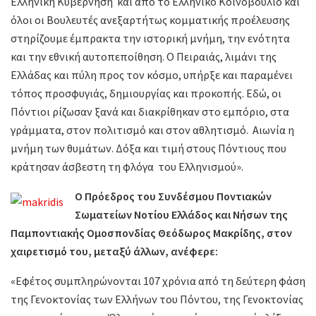
Ελληνική Κυβέρνηση και από το Ελληνικό Κοινοβούλιο και
όλοι οι Βουλευτές ανεξαρτήτως κομματικής προέλευσης
στηρίζουμε έμπρακτα την ιστορική μνήμη, την ενότητα
και την εθνική αυτοπεποίθηση. Ο Πειραιάς, λιμάνι της
Ελλάδας και πύλη προς τον κόσμο, υπήρξε και παραμένει
τόπος προσφυγιάς, δημιουργίας και προκοπής. Εδώ, οι
Πόντιοι ρίζωσαν ξανά και διακρίθηκαν στο εμπόριο, στα
γράμματα, στον πολιτισμό και στον αθλητισμό. Αιωνία η
μνήμη των θυμάτων. Δόξα και τιμή στους Πόντιους που
κράτησαν άσβεστη τη φλόγα του Ελληνισμού».
Ο Πρόεδρος του Συνδέσμου Ποντιακών
Σωματείων Νοτίου Ελλάδος και Νήσων της
Παμποντιακής Ομοσπονδίας Θεόδωρος Mακρίδης, στον
χαιρετισμό του, μεταξύ άλλων, ανέφερε:
«Εφέτος συμπληρώνονται 107 χρόνια από τη δεύτερη φάση
της Γενοκτονίας των Ελλήνων του Πόντου, της Γενοκτονίας