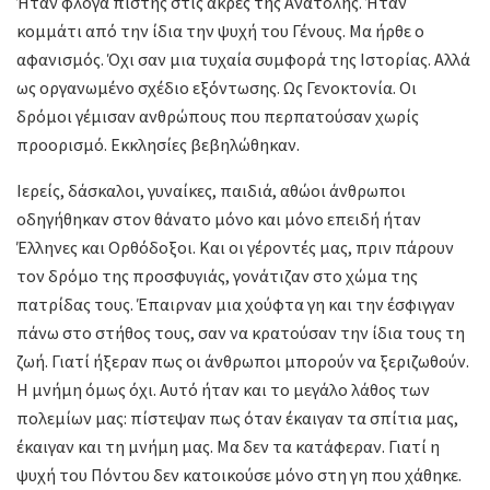
Ήταν φλόγα πίστης στις άκρες της Ανατολής. Ήταν
κομμάτι από την ίδια την ψυχή του Γένους. Μα ήρθε ο
αφανισμός. Όχι σαν μια τυχαία συμφορά της Ιστορίας. Αλλά
ως οργανωμένο σχέδιο εξόντωσης. Ως Γενοκτονία. Οι
δρόμοι γέμισαν ανθρώπους που περπατούσαν χωρίς
προορισμό. Εκκλησίες βεβηλώθηκαν.
Ιερείς, δάσκαλοι, γυναίκες, παιδιά, αθώοι άνθρωποι
οδηγήθηκαν στον θάνατο μόνο και μόνο επειδή ήταν
Έλληνες και Ορθόδοξοι. Και οι γέροντές μας, πριν πάρουν
τον δρόμο της προσφυγιάς, γονάτιζαν στο χώμα της
πατρίδας τους. Έπαιρναν μια χούφτα γη και την έσφιγγαν
πάνω στο στήθος τους, σαν να κρατούσαν την ίδια τους τη
ζωή. Γιατί ήξεραν πως οι άνθρωποι μπορούν να ξεριζωθούν.
Η μνήμη όμως όχι. Αυτό ήταν και το μεγάλο λάθος των
πολεμίων μας: πίστεψαν πως όταν έκαιγαν τα σπίτια μας,
έκαιγαν και τη μνήμη μας. Μα δεν τα κατάφεραν. Γιατί η
ψυχή του Πόντου δεν κατοικούσε μόνο στη γη που χάθηκε.