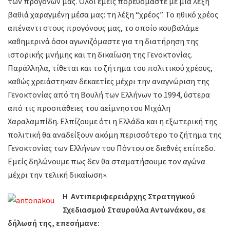
των προγόνων μας. Όλοι εμείς πορευόμαστε με μία λέξη
βαθιά χαραγμένη μέσα μας: τη λέξη “χρέος”. Το ηθικό χρέος
απέναντι στους προγόνους μας, το οποίο κουβαλάμε
καθημερινά όσοι αγωνιζόμαστε για τη διατήρηση της
ιστορικής μνήμης και τη δικαίωση της Γενοκτονίας.
Παράλληλα, τίθεται και το ζήτημα του πολιτικού χρέους,
καθώς χρειάστηκαν δεκαετίες μέχρι την αναγνώριση της
Γενοκτονίας από τη Βουλή των Ελλήνων το 1994, ύστερα
από τις προσπάθειες του αείμνηστου Μιχάλη
Χαραλαμπίδη. Ελπίζουμε ότι η Ελλάδα και η εξωτερική της
πολιτική θα αναδείξουν ακόμη περισσότερο το ζήτημα της
Γενοκτονίας των Ελλήνων του Πόντου σε διεθνές επίπεδο.
Εμείς δηλώνουμε πως δεν θα σταματήσουμε τον αγώνα
μέχρι την τελική δικαίωση».
Η Αντιπεριφερειάρχης Στρατηγικού
Σχεδιασμού Σταυρούλα Αντωνάκου, σε
δήλωσή της, επεσήμανε: