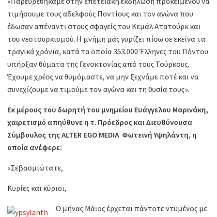
«Παρευρεθήκαμε στην επετειακή εκδήλωση προκειμένου να
τιμήσουμε τους αδελφούς Ποντίους και τον αγώνα που
έδωσαν απέναντι στους σφαγείς του Κεμάλ Ατατούρκ και
του νεοτουρκισμού. Η μνήμη μάς γυρίζει πίσω σε εκείνα τα
τραγικά χρόνια, κατά τα οποία 353.000 Έλληνες του Πόντου
υπήρξαν θύματα της Γενοκτονίας από τους Τούρκους.
Έχουμε χρέος να θυμόμαστε, να μην ξεχνάμε ποτέ και να
συνεχίζουμε να τιμούμε τον αγώνα και τη θυσία τους».
Εκ μέρους του δωρητή του μνημείου Ευάγγελου Μαρινάκη,
χαιρετισμό απηύθυνε
η τ. Πρόεδρος και Διευθύνουσα
Σύμβουλος της ALTER EGO MEDIA Φωτεινή Υψηλάντη,
η
οποία ανέφερε:
«Σεβασμιώτατε,
Κυρίες και κύριοι,
Ο μήνας Μάιος έρχεται πάντοτε ντυμένος με