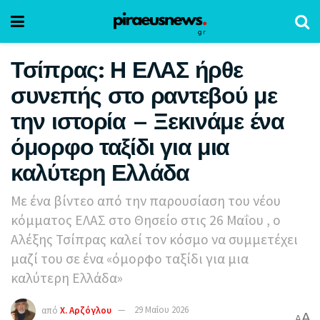
Τσίπρας: Η ΕΛΑΣ ήρθε
συνεπής στο ραντεβού με
την ιστορία – Ξεκινάμε ένα
όμορφο ταξίδι για μια
καλύτερη Ελλάδα
Με ένα βίντεο από την παρουσίαση του νέου
κόμματος ΕΛΑΣ στο Θησείο στις 26 Μαΐου , ο
Αλέξης Τσίπρας καλεί τον κόσμο να συμμετέχει
μαζί του σε ένα «όμορφο ταξίδι για μια
καλύτερη Ελλάδα»
από
Χ. Αρζόγλου
29 Μαΐου 2026
A
A