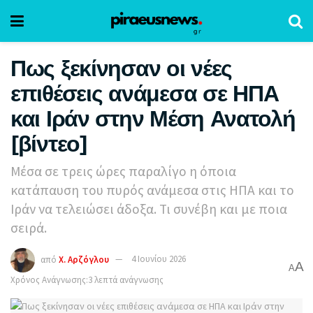
Πως ξεκίνησαν οι νέες
επιθέσεις ανάμεσα σε ΗΠΑ
και Ιράν στην Μέση Ανατολή
[βίντεο]
Μέσα σε τρεις ώρες παραλίγο η όποια
κατάπαυση του πυρός ανάμεσα στις ΗΠΑ και το
Ιράν να τελειώσει άδοξα. Τι συνέβη και με ποια
σειρά.
από
Χ. Αρζόγλου
4 Ιουνίου 2026
A
A
Χρόνος Ανάγνωσης:3 λεπτά ανάγνωσης