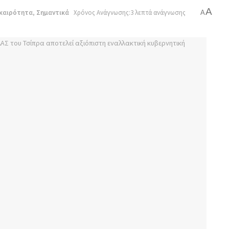
A
καιρότητα
,
Σημαντικά
Χρόνος Ανάγνωσης:3 λεπτά ανάγνωσης
A