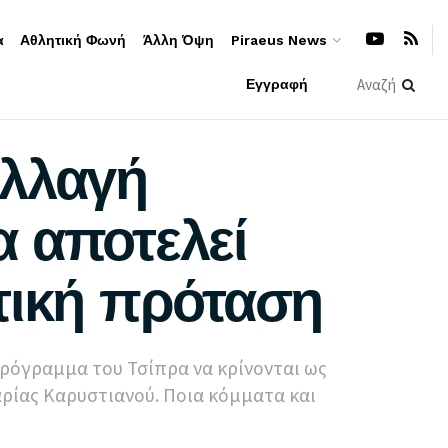
α
Αθλητική Φωνή
Άλλη Όψη
Piraeus News
Εγγραφή
αλλαγή
α αποτελεί
τική πρόταση
πρόγραμμα του Τσίπρα να κρίνονται ως
αρίας Καρυστιανού. Ποια κόμματα και