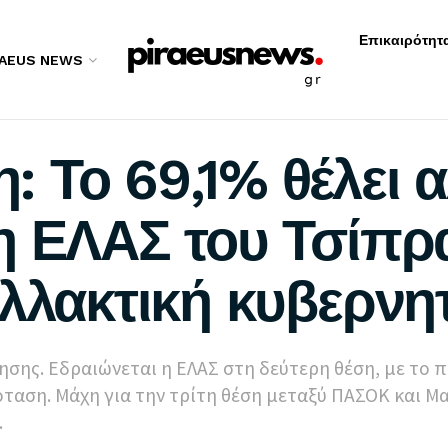
Επικαιρότητ
RAEUS NEWS
 Το 69,1% θέλει 
η ΕΛΑΣ του Τσίπρ
αλλακτική κυβερνη
σης. Εδραιώνεται η ΕΛΑΣ στη δεύτερη θέση, με το 
ταση. Μάχη για την τρίτη θέση μεταξύ ΠΑΣΟΚ και Μ
.