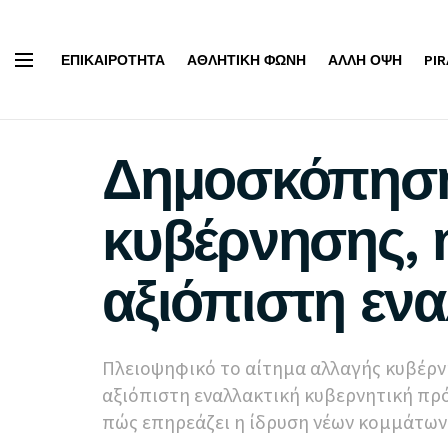
ΕΠΙΚΑΙΡΌΤΗΤΑ
ΑΘΛΗΤΙΚΉ ΦΩΝΉ
ΆΛΛΗ ΌΨΗ
PI
Δημοσκόπηση:
κυβέρνησης, 
αξιόπιστη εν
Πλειοψηφικό το αίτημα αλλαγής κυβέρνη
αξιόπιστη εναλλακτική κυβερνητική πρό
πώς επηρεάζει η ίδρυση νέων κομμάτων