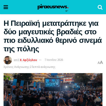
Η Πειραϊκή μετατράπηκε για
δύο μαγευτικές βραδιές στο
πιο ειδυλλιακό θερινό σινεμά
της πόλης
από
Χ. Αρζόγλου
7 Ιουνίου 2026
A
A
Χρόνος Ανάγνωσης:2 λεπτά ανάγνωσης