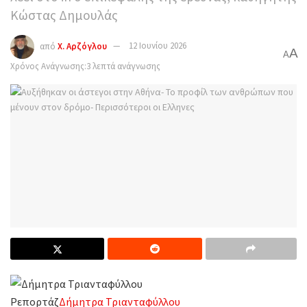
Κώστας Δημουλάς
από
Χ. Αρζόγλου
12 Ιουνίου 2026
A
A
Χρόνος Ανάγνωσης:3 λεπτά ανάγνωσης
Ρεπορτάζ
Δήμητρα Τριανταφύλλου