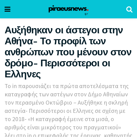
Αυξήθηκαν οι άστεγοι στην
Αθήνα- Το προφίλ των
ανθρώπων που μένουν στον
δρόμο- Περισσότεροι οι
Ελληνες
Το in παρουσιάζει τα πρώτα αποτελέσματα της
καταγραφής των αστέγων στον Δήμο Αθηναίων
τον περασμένο Οκτώβριο – Αυξήθηκε η σκληρή
αστεγία- Περισσότεροι οι Ελληνες σε σχέση με
το 2018- «Η καταγραφή έμεινε στα μισά, ο
αριθμός είναι μικρότερος του πραγματικού»
λέει στο in ο επικεφαλής της έρευνας, καθηγητής