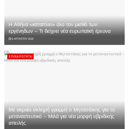
Η Αθήνα «καταπίνει» όλο τον μισθό των
εργένηδων – Τι δείχνει νέα ευρωπαϊκή έρευνα
6 ΑΥΓΟΎΣΤΟΥ 2026
ΕΠΙΚΑΙΡΌΤΗΤΑ
Με ακραία σκληρή γραμμή ο Μητσοτάκης για το
μεταναστευτικό – Μιλά για νέα μορφή υβριδικής
απειλής