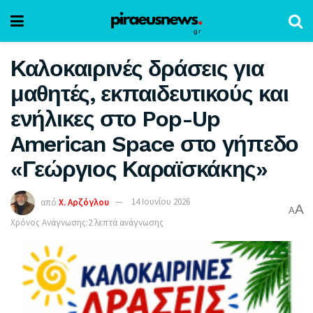
Καλοκαιρινές δράσεις για
μαθητές, εκπαιδευτικούς και
ενήλικες στο Pop-Up
American Space στο γήπεδο
«Γεώργιος Καραϊσκάκης»
από
Χ. Αρζόγλου
14 Ιουνίου 2026
A
A
Χρόνος Ανάγνωσης:2 λεπτά ανάγνωσης