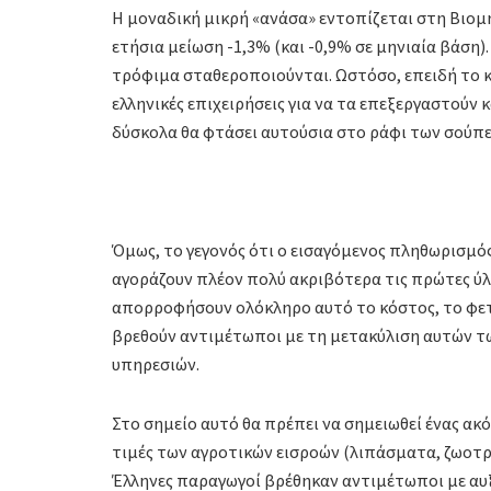
Η μοναδική μικρή «ανάσα» εντοπίζεται στη Βιομ
ετήσια μείωση -1,3% (και -0,9% σε μηνιαία βάση).
τρόφιμα σταθεροποιούνται. Ωστόσο, επειδή το κό
ελληνικές επιχειρήσεις για να τα επεξεργαστούν 
δύσκολα θα φτάσει αυτούσια στο ράφι των σούπε
Όμως, το γεγονός ότι ο εισαγόμενος πληθωρισμός 
αγοράζουν πλέον πολύ ακριβότερα τις πρώτες ύλε
απορροφήσουν ολόκληρο αυτό το κόστος, το φετι
βρεθούν αντιμέτωποι με τη μετακύλιση αυτών τω
υπηρεσιών.
Στο σημείο αυτό θα πρέπει να σημειωθεί ένας ακ
τιμές των αγροτικών εισροών (λιπάσματα, ζωοτρ
Έλληνες παραγωγοί βρέθηκαν αντιμέτωποι με αυξ