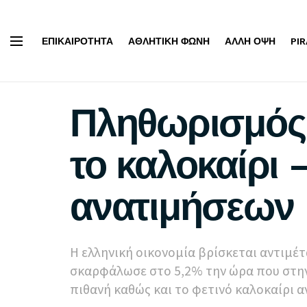
ΕΠΙΚΑΙΡΌΤΗΤΑ
ΑΘΛΗΤΙΚΉ ΦΩΝΉ
ΆΛΛΗ ΌΨΗ
PI
Πληθωρισμός:
το καλοκαίρι 
ανατιμήσεων
Η ελληνική οικονομία βρίσκεται αντιμέ
σκαρφάλωσε στο 5,2% την ώρα που στη
πιθανή καθώς και το φετινό καλοκαίρι α