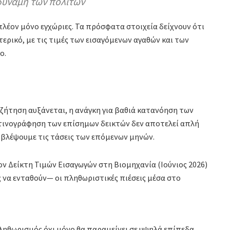
δύναμη των πολιτών
 πλέον μόνο εγχώριες. Τα πρόσφατα στοιχεία δείχνουν ότι
ερικό, με τις τιμές των εισαγόμενων αγαθών και των
ο.
 ζήτηση αυξάνεται, η ανάγκη για βαθιά κατανόηση των
κτινογράφηση των επίσημων δεικτών δεν αποτελεί απλή
ροβλέψουμε τις τάσεις των επόμενων μηνών.
ν Δείκτη Τιμών Εισαγωγών στη Βιομηχανία (Ιούνιος 2026)
 να ενταθούν— οι πληθωριστικές πιέσεις μέσα στο
πληθωρισμός όχι μόνο θα παραμείνει σε υψηλά επίπεδα