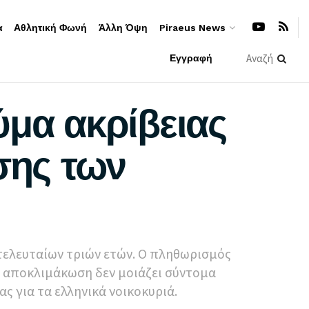
α
Αθλητική Φωνή
Άλλη Όψη
Piraeus News
Εγγραφή
ύμα ακρίβειας
σης των
 τελευταίων τριών ετών. Ο πληθωρισμός
 αποκλιμάκωση δεν μοιάζει σύντομα
ς για τα ελληνικά νοικοκυριά.