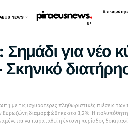
Επικαιρότητ
RAEUS NEWS
 Σημάδι για νέο κ
– Σκηνικό διατήρη
τωπη με τις ισχυρότερες πληθωριστικές πιέσεις των
ν Ευρωζώνη διαμορφώθηκε στο 3,2%. Η πολυπόθητη
ναμένεται να παραταθεί η έντονη περίοδος δοκιμασία