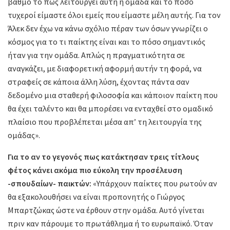
βαθμό το πώς λειτουργεί αυτή η ομάδα και το πόσο
τυχεροί είμαστε όλοι εμείς που είμαστε μέλη αυτής. Για τον
Άλεκ δεν έχω να κάνω σχόλιο πέραν των όσων γνωρίζει ο
κόσμος για το τι παίκτης είναι και το πόσο σημαντικός
ήταν για την ομάδα. Απλώς η πραγματικότητα σε
αναγκάζει, με διαφορετική αφορμή αυτήν τη φορά, να
στραφείς σε κάποια άλλη λύση, έχοντας πάντα σαν
δεδομένο μια σταθερή φιλοσοφία και κάποιον παίκτη που
θα έχει ταλέντο και θα μπορέσει να ενταχθεί στο ομαδικό
πλαίσιο που προβλέπεται μέσα απ’ τη λειτουργία της
ομάδας».
Για το αν το γεγονός πως κατάκτησαν τρεις τίτλους
φέτος κάνει ακόμα πιο εύκολη την προσέλευση
-σπουδαίων- παικτών:
«Υπάρχουν παίκτες που ρωτούν αν
θα εξακολουθήσει να είναι προπονητής ο Γιώργος
Μπαρτζώκας ώστε να έρθουν στην ομάδα. Αυτό γίνεται
πριν καν πάρουμε το πρωτάθλημα ή το ευρωπαϊκό. Όταν