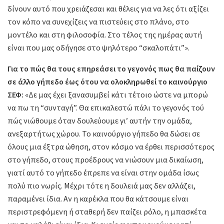
δίνουν αυτό που χρειάζεσαι και θέλεις για να λες ότι αξίζει
τον κόπο να συνεχίζεις να πιστεύεις στο πλάνο, στο
μοντέλο και στη φιλοσοφία. Στο τέλος της ημέρας αυτή
είναι που μας οδήγησε στο ψηλότερο “σκαλοπάτι”».
Για το πώς θα τους επηρεάσει το γεγονός πως θα παίζουν
σε άλλο γήπεδο έως ότου να ολοκληρωθεί το καινούργιο
ΣΕΦ:
«Δε μας έχει ξανασυμβεί κάτι τέτοιο ώστε να μπορώ
να πω τη “συνταγή”. Θα επικαλεστώ πάλι το γεγονός τού
πώς νιώθουμε όταν δουλεύουμε γι’ αυτήν την ομάδα,
ανεξαρτήτως χώρου. Το καινούργιο γήπεδο θα δώσει σε
όλους μια έξτρα ώθηση, στον κόσμο να έρθει περισσότερος
στο γήπεδο, στους προέδρους να νιώσουν μια δικαίωση,
γιατί αυτό το γήπεδο έπρεπε να είναι στην ομάδα ίσως
πολύ πιο νωρίς. Μέχρι τότε η δουλειά μας δεν αλλάζει,
παραμένει ίδια. Αν η καρέκλα που θα κάτσουμε είναι
περιστρεφόμενη ή σταθερή δεν παίζει ρόλο, η μπασκέτα