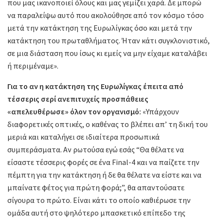
που μας ικανοποιεί όλους και μας γεμίζει χαρά. Δε μπορώ
να παραλείψω αυτό που ακολούθησε από τον κόσμο τόσο
μετά την κατάκτηση της Ευρωλίγκας όσο και μετά την
κατάκτηση του πρωταθλήματος. Ήταν κάτι συγκλονιστικό,
σε μια διάσταση που ίσως κι εμείς να μην είχαμε καταλάβει
ή περιμέναμε».
Για το αν η κατάκτηση της Ευρωλίγκας έπειτα από
τέσσερις σερί ανεπιτυχείς προσπάθειες
«απελευθέρωσε» όλον τον οργανισμό:
«Υπάρχουν
διαφορετικές οπτικές, ο καθένας το βλέπει απ’ τη δική του
μεριά και καταλήγει σε ιδιαίτερα προσωπικά
συμπεράσματα. Αν ρωτούσα εγώ εσάς “Θα θέλατε να
είσαστε τέσσερις φορές σε ένα Final-4 και να παίζετε την
πέμπτη για την κατάκτηση ή δε θα θέλατε να είστε και να
μπαίνατε φέτος για πρώτη φορά;”, θα απαντούσατε
σίγουρα το πρώτο. Είναι κάτι το οποίο καθιέρωσε την
ομάδα αυτή στο ψηλότερο μπασκετικό επίπεδο της