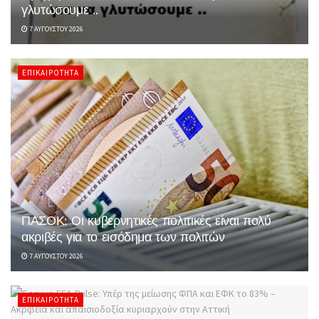
γλυτώσουμε ..
7 ΑΥΓΟΎΣΤΟΥ 2026
ΕΠΙΚΑΙΡΌΤΗΤΑ
ΠΑΣΟΚ: Οι κυβερνητικές πολιτικές είναι πολύ
ακριβές για το εισόδημα των πολιτών
7 ΑΥΓΟΎΣΤΟΥ 2026
ΕΠΙΚΑΙΡΌΤΗΤΑ