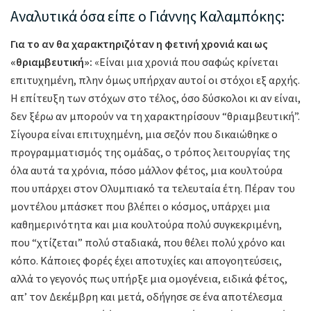
Αναλυτικά όσα είπε ο Γιάννης Καλαμπόκης:
Για το αν θα χαρακτηριζόταν η φετινή χρονιά και ως
«θριαμβευτική»:
«Είναι μια χρονιά που σαφώς κρίνεται
επιτυχημένη, πλην όμως υπήρχαν αυτοί οι στόχοι εξ αρχής.
Η επίτευξη των στόχων στο τέλος, όσο δύσκολοι κι αν είναι,
δεν ξέρω αν μπορούν να τη χαρακτηρίσουν “θριαμβευτική”.
Σίγουρα είναι επιτυχημένη, μια σεζόν που δικαιώθηκε ο
προγραμματισμός της ομάδας, ο τρόπος λειτουργίας της
όλα αυτά τα χρόνια, πόσο μάλλον φέτος, μια κουλτούρα
που υπάρχει στον Ολυμπιακό τα τελευταία έτη. Πέραν του
μοντέλου μπάσκετ που βλέπει ο κόσμος, υπάρχει μια
καθημερινότητα και μια κουλτούρα πολύ συγκεκριμένη,
που “χτίζεται” πολύ σταδιακά, που θέλει πολύ χρόνο και
κόπο. Κάποιες φορές έχει αποτυχίες και απογοητεύσεις,
αλλά το γεγονός πως υπήρξε μια ομογένεια, ειδικά φέτος,
απ’ τον Δεκέμβρη και μετά, οδήγησε σε ένα αποτέλεσμα