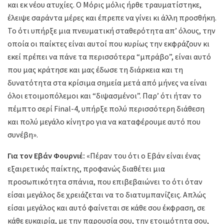
και εκ νέου ατυχίες. Ο Μόρις μόλις ήρθε τραυματίστηκε,
έλειψε σαράντα μέρες και έπρεπε να γίνει κι άλλη προσθήκη.
Το ότι υπήρξε μια πνευματική σταθερότητα απ’ όλους, την
οποία οι παίκτες είναι αυτοί που κυρίως την εκφράζουν κι
εκεί πρέπει να πάνε τα περισσότερα “μπράβο”, είναι αυτό
που μας κράτησε και μας έδωσε τη διάρκεια και τη
δυνατότητα στα κρίσιμα σημεία μετά από μήνες να είναι
όλοι ετοιμοπόλεμοι και “διψασμένοι”. Παρ’ ότι ήταν το
πέμπτο σερί Final-4, υπήρξε πολύ περισσότερη διάθεση
και πολύ μεγάλο κίνητρο για να καταφέρουμε αυτό που
συνέβη».
Για τον Εβάν Φουρνιέ:
«Πέραν του ότι ο Εβάν είναι ένας
εξαιρετικός παίκτης, προφανώς διαθέτει μια
προσωπικότητα σπάνια, που επιβεβαιώνει το ότι όταν
είσαι μεγάλος δε χρειάζεται να το διατυμπανίζεις. Απλώς
είσαι μεγάλος και αυτό φαίνεται σε κάθε σου έκφραση, σε
κάθε ευκαιρία, με την παρουσία σου, την ετοιμότητα σου,