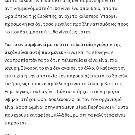
και το καλάθι είναι ίδια. Κι εμείς ανυπομονούμε γιατί
αντιλαμβανόμαστε ότι θα γίνει ένα σπουδαίο, από τα
ωραιότερα της Ευρώπης, αν όχι το καλύτερο. Υπάρχει
προσμονή και όχι τόσο μεγάλος προβληματισμός ως προς
το πού θα είμαστε ή τι θα γίνει έως τότε».
Για το αν συμφωνεί με το ότι η τελευταία «γεύση» της
σεζόν είναι αυτή που μένει:
«Είναι και των Ελλήνων
νοοτροπία πάντα το ότι η τελευταία εικόνα είναι πιο
ισχυρή. Σίγουρα το ένα δεν αναιρεί το άλλο. Ο καθένας την
επιτυχία ή την αποτυχία την παρουσιάζει κατά το δοκούν.
Για ‘μας ως επόμενη πρόκληση είναι το Σούπερ Καπ της
Ευρωλίγκας που θα γίνει. Πάντα υπάρχει το κίνητρο, οι
υψηλοί στόχοι. Όσοι δουλεύουν σ’ αυτόν τον οργανισμό
είναι αφοσιωμένοι στην επόμενη μέρα. Περήφανοι γι’ αυτά
που έχουμε καταφέρει, αλλά θεωρώ ότι τα καλύτερα είναι
μπροστά».