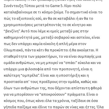
Συνέντευξη Τύπου μετά το Game 5. Λίγο-πολύ
καταλαβαίνουμε σε τι κόσμο ζούμε. Το σημαντικό είναι το
πώς το αξιοποιείς εσύ, αν θα σε καταβάλει ή αν θα το
χρησιμοποιήσεις μετατρέποντάς το σε κίνητρο και
“βενζίνη”. Αυτό που λέμε κι εμείς μεταξύ μας στην
καθημερινότητά μας, μεταξύ σοβαρού και αστείου, είναι
πως δεν υπάρχει καμία εύκολη ή απλή μέρα στον
Ολυμπιακό, πάντα κάτι θα προκύπτει ή θα ακούγεται. Η
σταθερότητα των χαρακτήρων, το να είναι συμπαγής μια
ομάδα ανθρώπων, να μη μπορεί να “σπάει” εύκολα και να
υπάρχει μια φιλοσοφία από τον προπονητή, είναι η
καλύτερη “ομπρέλα”. Είναι και η υποστήριξη και η
προστασία απ’ τους προέδρους στην ομάδα, καθώς και
όλων των ανθρώπων της, που δέχονται απίστευτη φθορά
για να μπορέσουν να “αποκρούσουν” πράγματα. Είναι ο
κόσμος που, όπως κάνει όλα τα χρόνια, ταξίδευε σε όσα
γήπεδα παίξαμε και έδινε το παρών σε νίκες και ήττες. Όλα