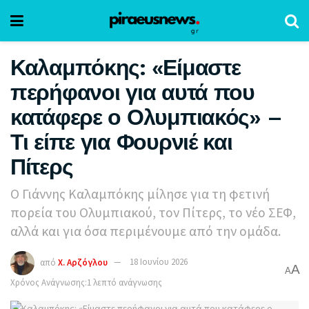
Καλαμπόκης: «Είμαστε
περήφανοι για αυτά που
κατάφερε ο Ολυμπιακός» –
Τι είπε για Φουρνιέ και
Πίτερς
Ο Γιάννης Καλαμπόκης μίλησε για τη φετινή
πορεία του Ολυμπιακού, τον Πίτερς, το νέο ΣΕΦ,
αλλά και για όσα περιμένουμε από την ομάδα.
από
Χ. Αρζόγλου
18 Ιουνίου 2026
A
A
Χρόνος Ανάγνωσης:1 λεπτό ανάγνωσης