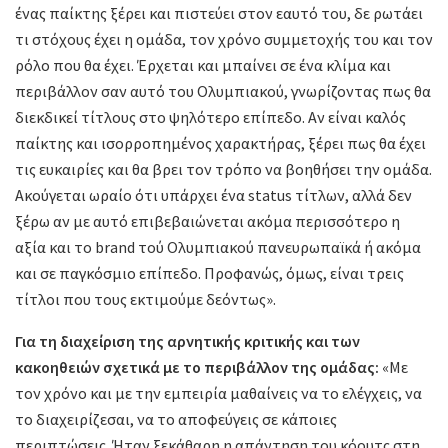
ένας παίκτης ξέρει και πιστεύει στον εαυτό του, δε ρωτάει
τι στόχους έχει η ομάδα, τον χρόνο συμμετοχής του και τον
ρόλο που θα έχει. Έρχεται και μπαίνει σε ένα κλίμα και
περιβάλλον σαν αυτό του Ολυμπιακού, γνωρίζοντας πως θα
διεκδικεί τίτλους στο ψηλότερο επίπεδο. Αν είναι καλός
παίκτης και ισορροπημένος χαρακτήρας, ξέρει πως θα έχει
τις ευκαιρίες και θα βρει τον τρόπο να βοηθήσει την ομάδα.
Ακούγεται ωραίο ότι υπάρχει ένα status τίτλων, αλλά δεν
ξέρω αν με αυτό επιβεβαιώνεται ακόμα περισσότερο η
αξία και το brand τού Ολυμπιακού πανευρωπαϊκά ή ακόμα
και σε παγκόσμιο επίπεδο. Προφανώς, όμως, είναι τρεις
τίτλοι που τους εκτιμούμε δεόντως».
Για τη διαχείριση της αρνητικής κριτικής και των
κακοηθειών σχετικά με το περιβάλλον της ομάδας:
«Με
τον χρόνο και με την εμπειρία μαθαίνεις να το ελέγχεις, να
το διαχειρίζεσαι, να το αποφεύγεις σε κάποιες
περιπτώσεις. Ήταν ξεκάθαρη η απάντηση του κόουτς στη