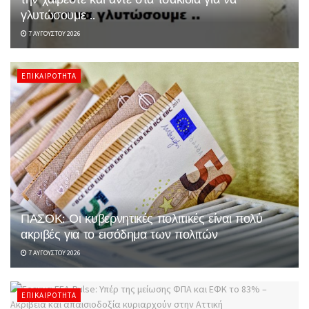
γλυτώσουμε ..
7 ΑΥΓΟΎΣΤΟΥ 2026
ΕΠΙΚΑΙΡΌΤΗΤΑ
ΠΑΣΟΚ: Οι κυβερνητικές πολιτικές είναι πολύ
ακριβές για το εισόδημα των πολιτών
7 ΑΥΓΟΎΣΤΟΥ 2026
ΕΠΙΚΑΙΡΌΤΗΤΑ