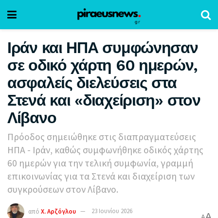
Ιράν και ΗΠΑ συμφώνησαν
σε οδικό χάρτη 60 ημερών,
ασφαλείς διελεύσεις στα
Στενά και «διαχείριση» στον
Λίβανο
Πρόοδος σημειώθηκε στις διαπραγματεύσεις
ΗΠΑ - Ιράν, καθώς συμφωνήθηκε οδικός χάρτης
60 ημερών για την τελική συμφωνία, γραμμή
επικοινωνίας για τα Στενά και διαχείριση των
συγκρούσεων στον Λίβανο.
από
Χ. Αρζόγλου
23 Ιουνίου 2026
A
A