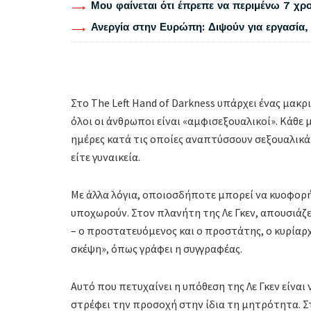
Μου φαίνεται ότι έπρεπε να περιμένω 7 χρο
Ανεργία στην Ευρώπη: Διψούν για εργασία, 
Στο The Left Hand of Darkness υπάρχει ένας μακ
όλοι οι άνθρωποι είναι «αμφισεξουαλικοί». Κάθε 
ημέρες κατά τις οποίες αναπτύσσουν σεξουαλικά 
είτε γυναικεία.
Με άλλα λόγια, οποιοσδήποτε μπορεί να κυοφορή
υποχωρούν. Στον πλανήτη της Λε Γκεν, απουσιάζε
– ο προστατευόμενος και ο προστάτης, ο κυρίαρ
σκέψη», όπως γράφει η συγγραφέας.
Αυτό που πετυχαίνει η υπόθεση της Λε Γκεν είνα
στρέφει την προσοχή στην ίδια τη μητρότητα. Σ