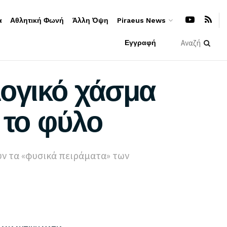
α
Αθλητική Φωνή
Άλλη Όψη
Piraeus News
Εγγραφή
λογικό χάσμα
 το φύλο
υν τα «φυσικά πειράματα» των