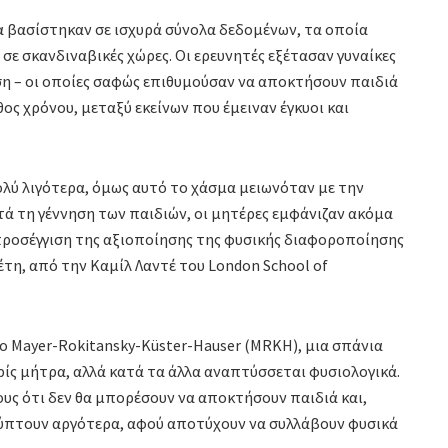
α βασίστηκαν σε ισχυρά σύνολα δεδομένων, τα οποία
 σε σκανδιναβικές χώρες. Οι ερευνητές εξέτασαν γυναίκες
 – οι οποίες σαφώς επιθυμούσαν να αποκτήσουν παιδιά
ος χρόνου, μεταξύ εκείνων που έμειναν έγκυοι και
ολύ λιγότερα, όμως αυτό το χάσμα μειωνόταν με την
τά τη γέννηση των παιδιών, οι μητέρες εμφάνιζαν ακόμα
 προσέγγιση της αξιοποίησης της φυσικής διαφοροποίησης
τη, από την Καμίλ Λαντέ του London School of
μο Mayer-Rokitansky-Küster-Hauser (MRKH), μια σπάνια
ρίς μήτρα, αλλά κατά τα άλλα αναπτύσσεται φυσιολογικά.
ους ότι δεν θα μπορέσουν να αποκτήσουν παιδιά και,
λύπτουν αργότερα, αφού αποτύχουν να συλλάβουν φυσικά