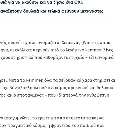
νιά για να ακούσω και να ζήσω ένα ΟΧΙ.
αναζητούν δουλειά και τελικά φεύγουν μετανάστες
ρινός πλανήτης που ονομάζεται Χειμώνας (Winter), όπου
μήνα, οι ενήλικες περνούν από το λεγόμενο kemmer: λίγες
χαρακτηριστικά που καθορίζονται τυχαία – είτε ανδρικά
σει. Μετά το kemmer, όλα τα σεξουαλικά χαρακτηριστικά
ι σχεδόν ολοκληρωτικά ο δυϊσμός αρσενικού και θηλυκού
χος και ο υποταγμένος – που «διαπερνά την ανθρώπινη
ι να απογυμνώνει το ερώτημα από στερεότυπα και να
τον πραγματικό κόσμο, η φροντίδα του παιδιού που