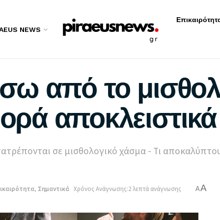
Επικαιρότητ
RAEUS NEWS
πίσω από το μισθο
φορά αποκλειστικά
τατρέπονται σε μισθολογικό χάσμα - Τι αποκαλύπτο
A
ικαιρότητα
,
Σημαντικά
Χρόνος Ανάγνωσης:2 λεπτά ανάγνωσης
A