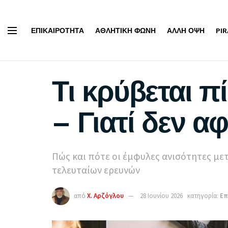
ΕΠΙΚΑΙΡΌΤΗΤΑ
ΑΘΛΗΤΙΚΉ ΦΩΝΉ
ΆΛΛΗ ΌΨΗ
PI
Τι κρύβεται 
– Γιατί δεν α
Πώς και πότε οι έμφυλες ανισότητες με
τελευταίων ερευνών
από
Χ. Αρζόγλου
28 Ιουνίου 2026
κατηγορία:
Επ