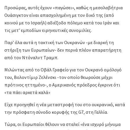
Προσώρας, αυτές έχουν «παγώσει», καθώς η μεσολαβήτρια
Ουάσιγκτον είναι απασχολημένη με τον δικό της (από
κοινού με το Ισραήλ) αδιέξοδο πόλεμο κατά του Ιράν και
τις μετ’ εμποδίων ειρηνευτικές συνομιλίες.
Παρ’ όλα αυτά η τακτική των Ουκρανών -με διαρκή τη
στήριξη των Ευρωπαίων- δεν περνά πλέον απαρατήρητη
από τον Ντόναλντ Τραμπ.
Μιλώντας από το Οβάλ Γραφείο για τον Ουκρανό ομόλογό
του, Βολοντίμιρ Ζελένσκι -τον οποίο θεωρούσε μέχρι
πρότινος ηττημένο-, ο Αμερικανός πρόεδρος έγκρινε ότι
«τα πάει αρκετά καλά»
Είχε προηγηθεί η νέα μεταστροφή του στο ουκρανικό, κατά
την πρόσφατη σύνοδο κορυφής της G7, στη Γαλλία.
Τώρα, οι Ευρωπαίοι θέλουν να σταλεί «ένα ισχυρό μήνυμα