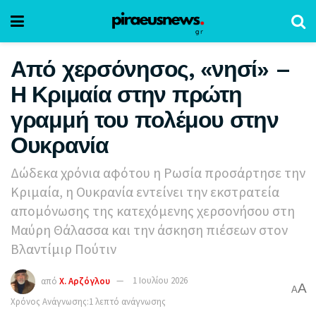
Από χερσόνησος, «νησί» –
Η Κριμαία στην πρώτη
γραμμή του πολέμου στην
Ουκρανία
Δώδεκα χρόνια αφότου η Ρωσία προσάρτησε την
Κριμαία, η Ουκρανία εντείνει την εκστρατεία
απομόνωσης της κατεχόμενης χερσονήσου στη
Μαύρη Θάλασσα και την άσκηση πιέσεων στον
Βλαντίμιρ Πούτιν
από
Χ. Αρζόγλου
1 Ιουλίου 2026
A
A
Χρόνος Ανάγνωσης:1 λεπτό ανάγνωσης