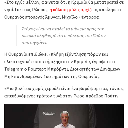
«Στο εγγύς μέλλον, φαίνεται ότι η Κριμαία θα μετατραπεί σε
νησί. Για τους Ρώσους,
η κόλαση μόλις αρχίζει
», απείλησε ο
Ουκρανός υπουργός Άμυνας, Μιχαΐλο Φέντοροφ.
Στόχος είναι να σταλεί το μήνυμα προς τον
ρωσικό πληθυσμό ότι ο πόλεμος του Πούτιν
αποτυγχάνει.
Η Ουκρανία επιδιώκει «πλήρη εξάντληση πόρων και
υλικοτεχνικής υποστήριξης» στην Κριμαία, έγραψε στο
Telegram ο Ρόμπερτ Μπρόβντι, Διοικητής των Δυνάμεων
Μη Επανδρωμένων Συστημάτων της Ουκρανίας.
«Μια βαλίτσα χωρίς χερούλι είναι ένα βαρύ φορτίο», τόνισε,
απευθυνόμενος τρόπον τινά στον Ρώσο πρόεδρο Πούτιν.