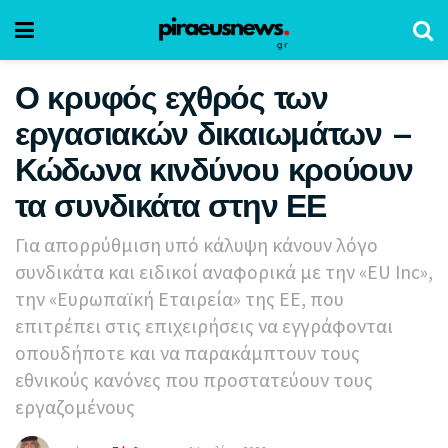
Ο κρυφός εχθρός των
εργασιακών δικαιωμάτων –
Κώδωνα κινδύνου κρούουν
τα συνδικάτα στην ΕΕ
Για απορρύθμιση υπό κάλυψη κάνουν λόγο
συνδικάτα και ειδικοί αναφορικά με την «EU Inc»,
την «Ευρωπαϊκή Εταιρεία» της ΕΕ, που
επιτρέπει στις επιχειρήσεις να εγγράφονται
οπουδήποτε και να παρακάμπτουν τους
εθνικούς κανόνες που προστατεύουν τους
εργαζομένους