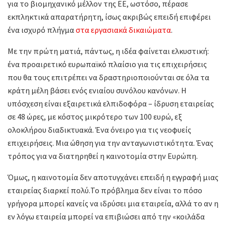
για το βιομηχανικό μέλλον της ΕΕ, ωστόσο, πέρασε
εκπληκτικά απαρατήρητη, ίσως ακριβώς επειδή επιφέρει
ένα ισχυρό πλήγμα
στα εργασιακά δικαιώματα
.
Με την πρώτη ματιά, πάντως, η ιδέα φαίνεται ελκυστική:
ένα προαιρετικό ευρωπαϊκό πλαίσιο για τις επιχειρήσεις
που θα τους επιτρέπει να δραστηριοποιούνται σε όλα τα
κράτη μέλη βάσει ενός ενιαίου συνόλου κανόνων. Η
υπόσχεση είναι εξαιρετικά ελπιδοφόρα – ίδρυση εταιρείας
σε 48 ώρες, με κόστος μικρότερο των 100 ευρώ, εξ
ολοκλήρου διαδικτυακά. Ένα όνειρο για τις νεοφυείς
επιχειρήσεις. Μια ώθηση για την ανταγωνιστικότητα. Ένας
τρόπος για να διατηρηθεί η καινοτομία στην Ευρώπη.
Όμως, η καινοτομία δεν αποτυγχάνει επειδή η εγγραφή μιας
εταιρείας διαρκεί πολύ.Το πρόβλημα δεν είναι το πόσο
γρήγορα μπορεί κανείς να ιδρύσει μια εταιρεία, αλλά το αν η
εν λόγω εταιρεία μπορεί να επιβιώσει από την «κοιλάδα