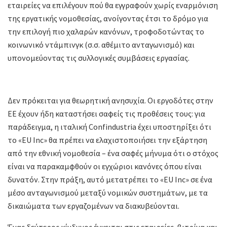
εταιρείες να επιλέγουν πού θα εγγραφούν χωρίς εναρμόνιση
της εργατικής νομοθεσίας, ανοίγοντας έτσι το δρόμο για
την επιλογή πιο χαλαρών κανόνων, τροφοδοτώντας το
κοινωνικό ντάμπινγκ (σ.σ. αθέμιτο ανταγωνισμό) και
υπονομεύοντας τις συλλογικές συμβάσεις εργασίας.
Δεν πρόκειται για θεωρητική ανησυχία. Οι εργοδότες στην
ΕΕ έχουν ήδη καταστήσει σαφείς τις προθέσεις τους: για
παράδειγμα, η ιταλική Confindustria έχει υποστηρίξει ότι
το «EU Inc» θα πρέπει να ελαχιστοποιήσει την εξάρτηση
από την εθνική νομοθεσία – ένα σαφές μήνυμα ότι ο στόχος
είναι να παρακαμφθούν οι εγχώριοι κανόνες όπου είναι
δυνατόν. Στην πράξη, αυτό μετατρέπει το «EU Inc» σε ένα
μέσο ανταγωνισμού μεταξύ νομικών συστημάτων, με τα
δικαιώματα των εργαζομένων να διακυβεύονται.