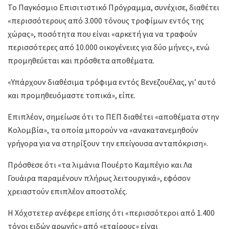
Το Παγκόσμιο Επισιτιστικό Πρόγραμμα, συνέχισε, διαθέτει
«περισσότερους από 3.000 τόνους τροφίμων εντός της
χώρας», ποσότητα που είναι «αρκετή για να τραφούν
περισσότερες από 10.000 οικογένειες για δύο μήνες», ενώ
προμηθεύεται και πρόσθετα αποθέματα.
«Υπάρχουν διαθέσιμα τρόφιμα εντός Βενεζουέλας, γι’ αυτό
και προμηθευόμαστε τοπικά», είπε.
Επιπλέον, σημείωσε ότι το ΠΕΠ διαθέτει «αποθέματα στην
Κολομβία», τα οποία μπορούν να «ανακατανεμηθούν
γρήγορα για να στηρίξουν την επείγουσα ανταπόκριση».
Πρόσθεσε ότι «τα λιμάνια Πουέρτο Καμπέγιο και Λα
Γουάιρα παραμένουν πλήρως λειτουργικά», εφόσον
χρειαστούν επιπλέον αποστολές.
Η Χόχστετερ ανέφερε επίσης ότι «περισσότεροι από 1.400
τόνοι ειδών αρωγής» από «εταίρους» είναι