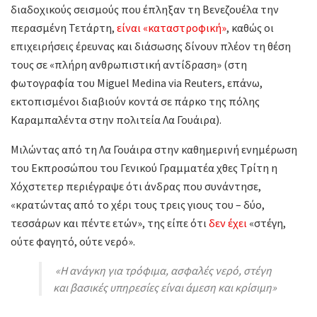
διαδοχικούς σεισμούς που έπληξαν τη Βενεζουέλα την
περασμένη Τετάρτη,
είναι «καταστροφική»
, καθώς οι
επιχειρήσεις έρευνας και διάσωσης δίνουν πλέον τη θέση
τους σε «πλήρη ανθρωπιστική αντίδραση» (στη
φωτογραφία του Miguel Medina via Reuters, επάνω,
εκτοπισμένοι διαβιούν κοντά σε πάρκο της πόλης
Καραμπαλέντα στην πολιτεία Λα Γουάιρα).
Μιλώντας από τη Λα Γουάιρα στην καθημερινή ενημέρωση
του Εκπροσώπου του Γενικού Γραμματέα χθες Τρίτη η
Χόχστετερ περιέγραψε ότι άνδρας που συνάντησε,
«κρατώντας από το χέρι τους τρεις γιους του – δύο,
τεσσάρων και πέντε ετών», της είπε ότι
δεν έχει
«στέγη,
ούτε φαγητό, ούτε νερό».
«Η ανάγκη για τρόφιμα, ασφαλές νερό, στέγη
και βασικές υπηρεσίες είναι άμεση και κρίσιμη»