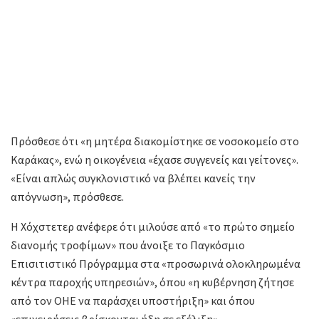
Πρόσθεσε ότι «η μητέρα διακομίστηκε σε νοσοκομείο στο
Καράκας», ενώ η οικογένεια «έχασε συγγενείς και γείτονες».
«Είναι απλώς συγκλονιστικό να βλέπει κανείς την
απόγνωση», πρόσθεσε.
Η Χόχστετερ ανέφερε ότι μιλούσε από «το πρώτο σημείο
διανομής τροφίμων» που άνοιξε το Παγκόσμιο
Επισιτιστικό Πρόγραμμα στα «προσωρινά ολοκληρωμένα
κέντρα παροχής υπηρεσιών», όπου «η κυβέρνηση ζήτησε
από τον ΟΗΕ να παράσχει υποστήριξη» και όπου
«επιχειρήσεις βρίσκονται ήδη σε εξέλιξη».