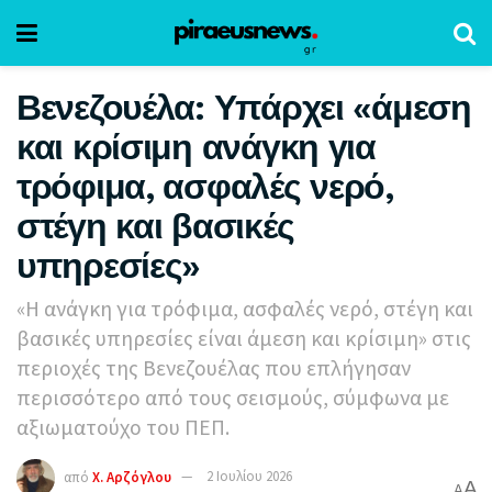
Βενεζουέλα: Υπάρχει «άμεση
και κρίσιμη ανάγκη για
τρόφιμα, ασφαλές νερό,
στέγη και βασικές
υπηρεσίες»
«Η ανάγκη για τρόφιμα, ασφαλές νερό, στέγη και
βασικές υπηρεσίες είναι άμεση και κρίσιμη» στις
περιοχές της Βενεζουέλας που επλήγησαν
περισσότερο από τους σεισμούς, σύμφωνα με
αξιωματούχο του ΠΕΠ.
από
Χ. Αρζόγλου
2 Ιουλίου 2026
A
A